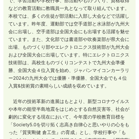
で、学習活動や学校行事、部活動やものづくり、資格取得
などの教育活動に教職員一丸となって取り組んでいます。
本校では、多くの生徒が部活動に入部し大会などで活躍し
ています。昨年度、運動部では空手道部と水泳部が九州大
会に出場し、空手道部は全国大会にも出場する活躍を魅せ
ています。また、文化部では書道部や吹奏楽部が県大会に
出場、ものづくり部やエレクトロニクス技術部が九州大会
および全国大会に出場しています。特にエレクトロニクス
技術部は、高校生ものづくりコンテストで九州大会準優
勝、全国大会４位入賞を始め、ジャパンマイコンカーラリ
ー2024の九州大会では優勝・準優勝、全国大会でも４位
入賞&技術賞の素晴らしい成績を収めています。
近年の技術革新の進展はもとより、新型コロナウイルス
や本年の能登半島地震をはじめとする自然災害等、社会が
劇的に変化する現在において、今年度の学校教育目標を
「Society5.0を切り拓く志高き自律心と思いやりの心をも
った『質実剛健 倉工生』の育成」とし、学校行事や「も