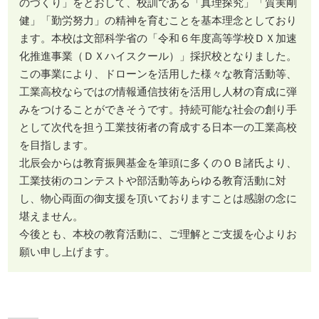
のづくり」をとおして、校訓である「真理探究」「質実剛
健」「勤労努力」の精神を育むことを基本理念としており
ます。本校は文部科学省の「令和６年度高等学校ＤＸ加速
化推進事業（ＤＸハイスクール）」採択校となりました。
この事業により、ドローンを活用した様々な教育活動等、
工業高校ならではの情報通信技術を活用し人材の育成に弾
みをつけることができそうです。持続可能な社会の創り手
として次代を担う工業技術者の育成する日本一の工業高校
を目指します。
北辰会からは教育振興基金を筆頭に多くのＯＢ諸氏より、
工業技術のコンテストや部活動等あらゆる教育活動に対
し、物心両面の御支援を頂いておりますことは感謝の念に
堪えません。
今後とも、本校の教育活動に、ご理解とご支援を心よりお
願い申し上げます。