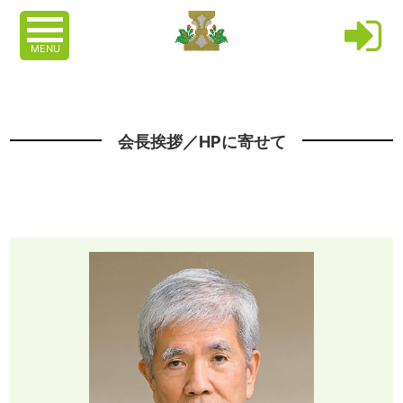
MENU
会長挨拶／HPに寄せて