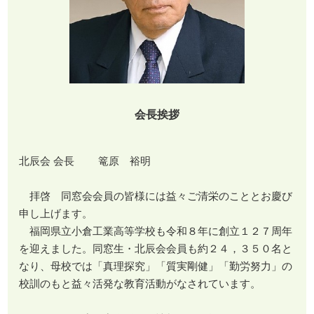
会長挨拶
北辰会 会長 篭原 裕明
拝啓 同窓会会員の皆様には益々ご清栄のこととお慶び
申し上げます。
福岡県立小倉工業高等学校も令和８年に創立１２７周年
を迎えました。同窓生・北辰会会員も約２４，３５０名と
なり、母校では「真理探究」「質実剛健」「勤労努力」の
校訓のもと益々活発な教育活動がなされています。