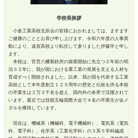
学校長挨拶
小倉工業高校北辰会の皆様におかれましては、ますます
ご健勝のこととお喜び申し上げます。令和六年度の人事異
動により、遠賀高校より転任して参りました伊藤学と申し
ます。
本校は、官営八幡製鉄所の操業開始に先立つ２年前の明
治３２年に、我が国における重工業の発展を支える人材を
育成すべく開校されました。以来、我が国を代表する工業
高校として本年度創立１２５周年の歴史と伝統を誇る本校
の卒業生は２万３千名を超え、国内外の各界で活躍されて
います。最近では技能五輪国際大会で４名の卒業生が金メ
ダルを獲得しています。
現在は、機械系（機械科、電子機械科）、電気系（電気
科、電子科）、化学系（工業化学科）の３系５学科編成