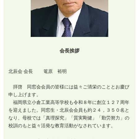
会長挨拶
北辰会 会長 篭原 裕明
拝啓 同窓会会員の皆様には益々ご清栄のこととお慶び
申し上げます。
福岡県立小倉工業高等学校も令和８年に創立１２７周年
を迎えました。同窓生・北辰会会員も約２４，３５０名と
なり、母校では「真理探究」「質実剛健」「勤労努力」の
校訓のもと益々活発な教育活動がなされています。