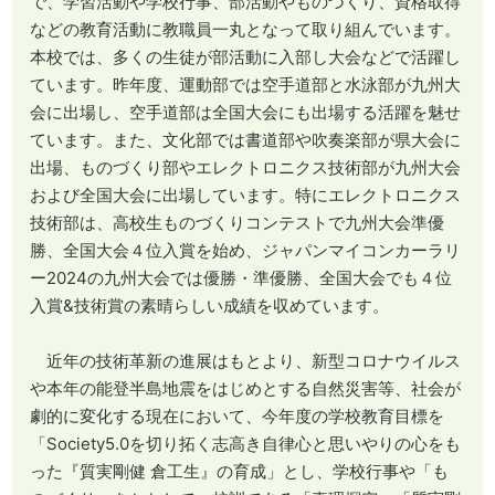
で、学習活動や学校行事、部活動やものづくり、資格取得
などの教育活動に教職員一丸となって取り組んでいます。
本校では、多くの生徒が部活動に入部し大会などで活躍し
ています。昨年度、運動部では空手道部と水泳部が九州大
会に出場し、空手道部は全国大会にも出場する活躍を魅せ
ています。また、文化部では書道部や吹奏楽部が県大会に
出場、ものづくり部やエレクトロニクス技術部が九州大会
および全国大会に出場しています。特にエレクトロニクス
技術部は、高校生ものづくりコンテストで九州大会準優
勝、全国大会４位入賞を始め、ジャパンマイコンカーラリ
ー2024の九州大会では優勝・準優勝、全国大会でも４位
入賞&技術賞の素晴らしい成績を収めています。
近年の技術革新の進展はもとより、新型コロナウイルス
や本年の能登半島地震をはじめとする自然災害等、社会が
劇的に変化する現在において、今年度の学校教育目標を
「Society5.0を切り拓く志高き自律心と思いやりの心をも
った『質実剛健 倉工生』の育成」とし、学校行事や「も