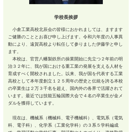
学校長挨拶
小倉工業高校北辰会の皆様におかれましては、ますます
ご健勝のこととお喜び申し上げます。令和六年度の人事異
動により、遠賀高校より転任して参りました伊藤学と申し
ます。
本校は、官営八幡製鉄所の操業開始に先立つ２年前の明
治３２年に、我が国における重工業の発展を支える人材を
育成すべく開校されました。以来、我が国を代表する工業
高校として本年度創立１２５周年の歴史と伝統を誇る本校
の卒業生は２万３千名を超え、国内外の各界で活躍されて
います。最近では技能五輪国際大会で４名の卒業生が金メ
ダルを獲得しています。
現在は、機械系（機械科、電子機械科）、電気系（電気
科、電子科）、化学系（工業化学科）の３系５学科編成