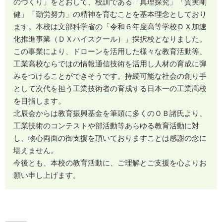
のづくり」をとおして、校訓である「真理探究」「質実剛
健」「勤労努力」の精神を育むことを基本理念としており
ます。本校は文部科学省の「令和６年度高等学校ＤＸ加速
化推進事業（ＤＸハイスクール）」採択校となりました。
この事業により、ドローンを活用した様々な教育活動等、
工業高校ならではの情報通信技術を活用し人材の育成に弾
みをつけることができそうです。持続可能な社会の創り手
として次代を担う工業技術者の育成する日本一の工業高校
を目指します。
北辰会からは教育振興基金を筆頭に多くのＯＢ諸氏より、
工業技術のコンテストや部活動等あらゆる教育活動に対
し、物心両面の御支援を頂いておりますことは感謝の念に
堪えません。
今後とも、本校の教育活動に、ご理解とご支援を心よりお
願い申し上げます。