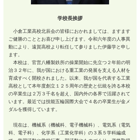
学校長挨拶
小倉工業高校北辰会の皆様におかれましては、ますます
ご健勝のこととお喜び申し上げます。令和六年度の人事異
動により、遠賀高校より転任して参りました伊藤学と申し
ます。
本校は、官営八幡製鉄所の操業開始に先立つ２年前の明
治３２年に、我が国における重工業の発展を支える人材を
育成すべく開校されました。以来、我が国を代表する工業
高校として本年度創立１２５周年の歴史と伝統を誇る本校
の卒業生は２万３千名を超え、国内外の各界で活躍されて
います。最近では技能五輪国際大会で４名の卒業生が金メ
ダルを獲得しています。
現在は、機械系（機械科、電子機械科）、電気系（電気
科、電子科）、化学系（工業化学科）の３系５学科編成