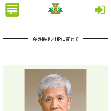
MENU
会長挨拶／HPに寄せて