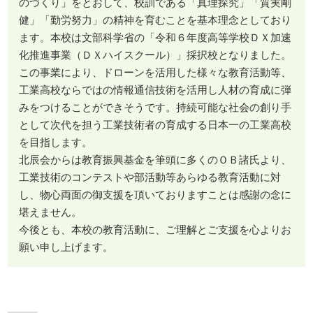
のづくり」をとおして、校訓である「真理探究」「質実剛
健」「勤労努力」の精神を育むことを基本理念としており
ます。本校は文部科学省の「令和６年度高等学校ＤＸ加速
化推進事業（ＤＸハイスクール）」採択校となりました。
この事業により、ドローンを活用した様々な教育活動等、
工業高校ならではの情報通信技術を活用し人材の育成に弾
みをつけることができそうです。持続可能な社会の創り手
として次代を担う工業技術者の育成する日本一の工業高校
を目指します。
北辰会からは教育振興基金を筆頭に多くのＯＢ諸氏より、
工業技術のコンテストや部活動等あらゆる教育活動に対
し、物心両面の御支援を頂いておりますことは感謝の念に
堪えません。
今後とも、本校の教育活動に、ご理解とご支援を心よりお
願い申し上げます。