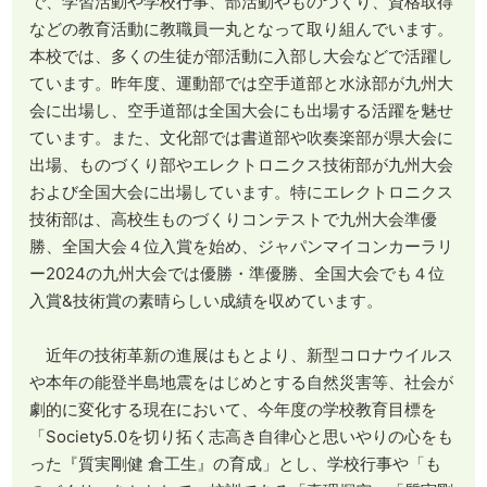
で、学習活動や学校行事、部活動やものづくり、資格取得
などの教育活動に教職員一丸となって取り組んでいます。
本校では、多くの生徒が部活動に入部し大会などで活躍し
ています。昨年度、運動部では空手道部と水泳部が九州大
会に出場し、空手道部は全国大会にも出場する活躍を魅せ
ています。また、文化部では書道部や吹奏楽部が県大会に
出場、ものづくり部やエレクトロニクス技術部が九州大会
および全国大会に出場しています。特にエレクトロニクス
技術部は、高校生ものづくりコンテストで九州大会準優
勝、全国大会４位入賞を始め、ジャパンマイコンカーラリ
ー2024の九州大会では優勝・準優勝、全国大会でも４位
入賞&技術賞の素晴らしい成績を収めています。
近年の技術革新の進展はもとより、新型コロナウイルス
や本年の能登半島地震をはじめとする自然災害等、社会が
劇的に変化する現在において、今年度の学校教育目標を
「Society5.0を切り拓く志高き自律心と思いやりの心をも
った『質実剛健 倉工生』の育成」とし、学校行事や「も