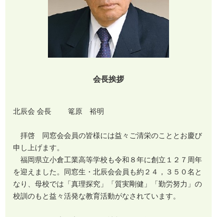
会長挨拶
北辰会 会長 篭原 裕明
拝啓 同窓会会員の皆様には益々ご清栄のこととお慶び
申し上げます。
福岡県立小倉工業高等学校も令和８年に創立１２７周年
を迎えました。同窓生・北辰会会員も約２４，３５０名と
なり、母校では「真理探究」「質実剛健」「勤労努力」の
校訓のもと益々活発な教育活動がなされています。