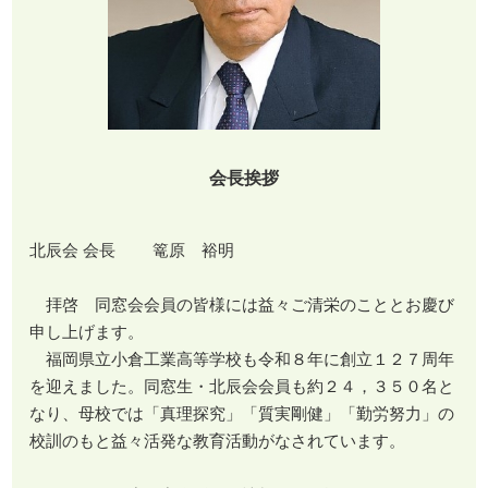
会長挨拶
北辰会 会長 篭原 裕明
拝啓 同窓会会員の皆様には益々ご清栄のこととお慶び
申し上げます。
福岡県立小倉工業高等学校も令和８年に創立１２７周年
を迎えました。同窓生・北辰会会員も約２４，３５０名と
なり、母校では「真理探究」「質実剛健」「勤労努力」の
校訓のもと益々活発な教育活動がなされています。