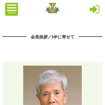
MENU
会長挨拶／HPに寄せて