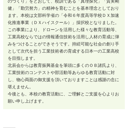
のづくり」をとおして、校訓である「真理探究」「質実剛
健」「勤労努力」の精神を育むことを基本理念としており
ます。本校は文部科学省の「令和６年度高等学校ＤＸ加速
化推進事業（ＤＸハイスクール）」採択校となりました。
この事業により、ドローンを活用した様々な教育活動等、
工業高校ならではの情報通信技術を活用し人材の育成に弾
みをつけることができそうです。持続可能な社会の創り手
として次代を担う工業技術者の育成する日本一の工業高校
を目指します。
北辰会からは教育振興基金を筆頭に多くのＯＢ諸氏より、
工業技術のコンテストや部活動等あらゆる教育活動に対
し、物心両面の御支援を頂いておりますことは感謝の念に
堪えません。
今後とも、本校の教育活動に、ご理解とご支援を心よりお
願い申し上げます。