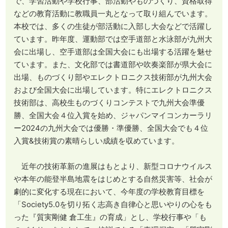
で、学習活動や学校行事、部活動やものづくり、資格取得
などの教育活動に教職員一丸となって取り組んでいます。
本校では、多くの生徒が部活動に入部し大会などで活躍し
ています。昨年度、運動部では空手道部と水泳部が九州大
会に出場し、空手道部は全国大会にも出場する活躍を魅せ
ています。また、文化部では書道部や吹奏楽部が県大会に
出場、ものづくり部やエレクトロニクス技術部が九州大会
および全国大会に出場しています。特にエレクトロニクス
技術部は、高校生ものづくりコンテストで九州大会準優
勝、全国大会４位入賞を始め、ジャパンマイコンカーラリ
ー2024の九州大会では優勝・準優勝、全国大会でも４位
入賞&技術賞の素晴らしい成績を収めています。
近年の技術革新の進展はもとより、新型コロナウイルス
や本年の能登半島地震をはじめとする自然災害等、社会が
劇的に変化する現在において、今年度の学校教育目標を
「Society5.0を切り拓く志高き自律心と思いやりの心をも
った『質実剛健 倉工生』の育成」とし、学校行事や「も