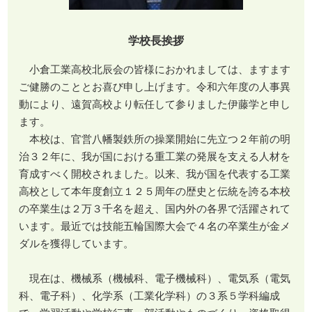
学校長挨拶
小倉工業高校北辰会の皆様におかれましては、ますます
ご健勝のこととお喜び申し上げます。令和六年度の人事異
動により、遠賀高校より転任して参りました伊藤学と申し
ます。
本校は、官営八幡製鉄所の操業開始に先立つ２年前の明
治３２年に、我が国における重工業の発展を支える人材を
育成すべく開校されました。以来、我が国を代表する工業
高校として本年度創立１２５周年の歴史と伝統を誇る本校
の卒業生は２万３千名を超え、国内外の各界で活躍されて
います。最近では技能五輪国際大会で４名の卒業生が金メ
ダルを獲得しています。
現在は、機械系（機械科、電子機械科）、電気系（電気
科、電子科）、化学系（工業化学科）の３系５学科編成