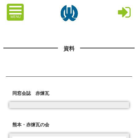
MENU
資料
同窓会誌 赤煉瓦
熊本・赤煉瓦の会