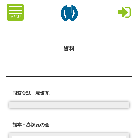
MENU
資料
同窓会誌 赤煉瓦
熊本・赤煉瓦の会