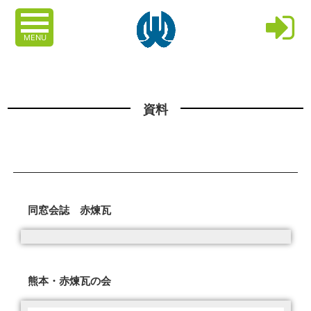
MENU
資料
同窓会誌 赤煉瓦
熊本・赤煉瓦の会