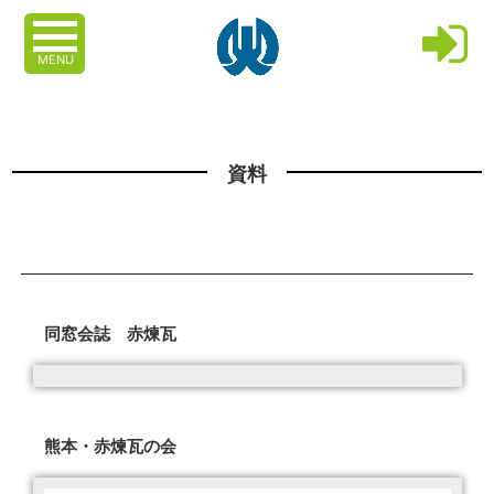
MENU
資料
同窓会誌 赤煉瓦
熊本・赤煉瓦の会