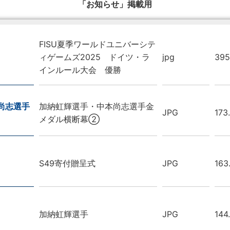
「お知らせ」掲載用
FISU夏季ワールドユニバーシテ
ィゲームズ2025 ドイツ・ラ
jpg
395
インルール大会 優勝
尚志選手
加納虹輝選手・中本尚志選手金
JPG
173
メダル横断幕②
S49寄付贈呈式
JPG
163
加納虹輝選手
JPG
144