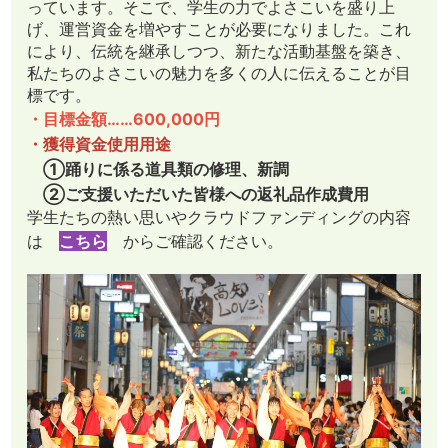
っています。そこで、学生の力でよさこいを盛り上
げ、運営資金を増やすことが必要になりました。これ
により、伝統を継承しつつ、新たな活動基盤を築き、
私たちのよさこいの魅力を多くの人に伝えることが目
標です。
・目標金額……600,000円
・獲得資金使用用途
①踊りに係る道具類の修理、新調
②ご支援いただいた皆様への返礼品作成費用
学生たちの熱い思いやクラウドファンディングの内容
は
こちら
からご確認ください。