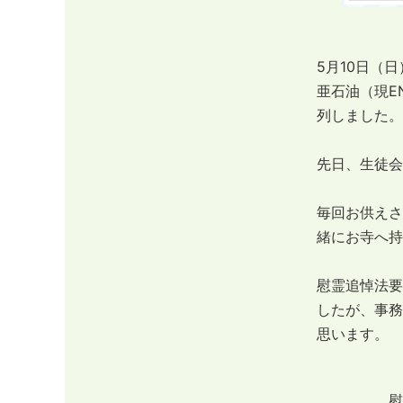
5月10日（
亜石油（現E
列しました。
先日、生徒会
毎回お供えさ
緒にお寺へ持
慰霊追悼法要
したが、事務
思います。
慰