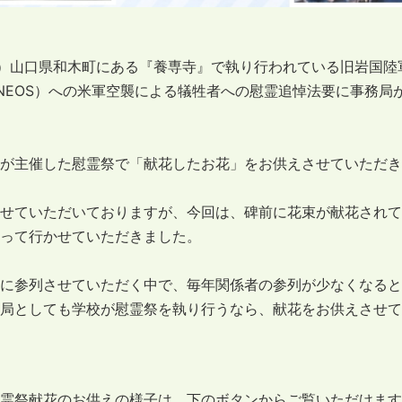
日）山口県和木町にある『養専寺』で執り行われている旧岩国陸
NEOS）への米軍空襲による犠牲者への慰霊追悼法要に事務局
が主催した慰霊祭で「献花したお花」をお供えさせていただき
せていただいておりますが、今回は、碑前に花束が献花されて
って行かせていただきました。
に参列させていただく中で、毎年関係者の参列が少なくなると
局としても学校が慰霊祭を執り行うなら、献花をお供えさせて
霊祭献花のお供えの様子は、下のボタンからご覧いただけます