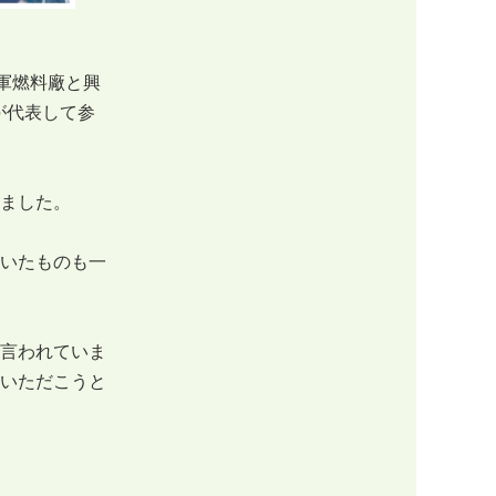
軍燃料廠と興
が代表して参
ました。
いたものも一
言われていま
いただこうと
。