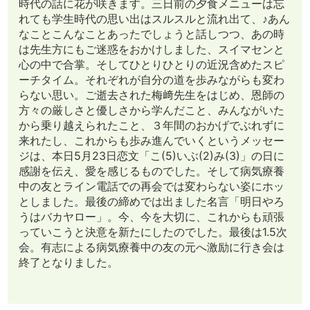
時代の話に花が咲きます。三日前の夕食メニューは忘
れても学生時代の思い出はスルスルと流れ出て、♪あん
なことこんなことあったでしょうと話しつつ、あの時
は先生方にもご迷惑をおかけしました、スイマセンと
心の中で合掌。そしてひとりひとりの近況含めたスピ
ーチタイム。それぞれが自分の道を歩みながらも変わ
らない思い。ご逝去された梅﨑先生をはじめ、恩師の
方々の厳しさと優しさから学んだこと、みんながいた
から乗り越えられたこと、３年間のおかげでぶれずに
来れたし、これからも歩み進んでいくというメッセー
ジは、本日5月23日恋文「こ(5)いぶ(2)み(3)」の日に
感謝を伝え、愛を感じるものでした。そして病気療養
中の友とライン電話での再会では変わらない姿にホッ
としました。最後の締めでは出ました名言「明日やろ
うはバカヤロー」。今、今を大切に、これからも頑張
っていこうと決意を新たにしたのでした。最後は1.5次
会。有志による病気療養中の友の元へ激励に行き会は
終了となりました。