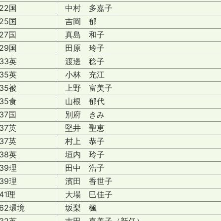
2国
中村 多嘉子
5国
吉岡 郁
7国
真島 和子
9国
田原 玲子
3英
渡邊 稔子
5英
小林 充江
5被
上野 富美子
5食
山根 郁代
7国
別府 きみ
7英
堅井 聖恵
7英
村上 恭子
8英
垣内 玲子
9理
田中 浩子
9理
濱田 香世子
1理
大場 巳佳子
2環境
坂梨 楓
2英
吉田 喜美子（新任）