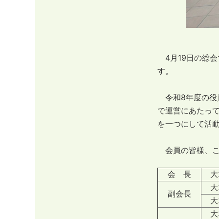
4月19日の総
す。
令和8年度の役員
で運営にあたっ
を一つにして活
会員の皆様、こ
会 長
大2
大2
副会長
大3
大3