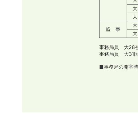
大4
大4
大
監 事
大3
事務局員 大2
事務局員 大3
■事務局の開室時