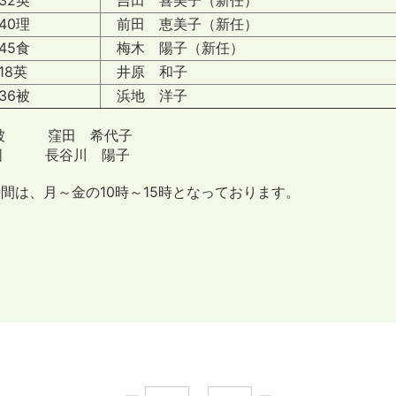
0理
前田 恵美子（新任）
5食
梅木 陽子（新任）
18英
井原 和子
6被
浜地 洋子
8被 窪田 希代子
1国 長谷川 陽子
間は、月～金の10時～15時となっております。