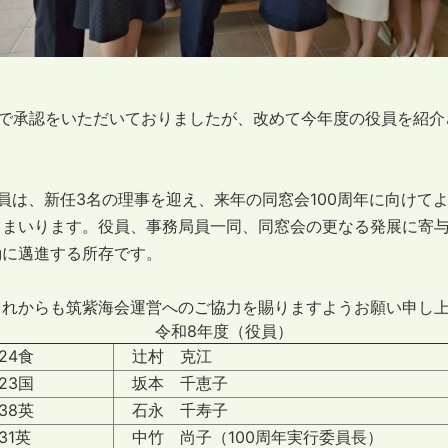
会で承認をいただいておりましたが、改めて今年度の役員を紹介
は、新任3名の理事を迎え、来年の同窓会100周年に向けて
てまいります。役員、事務局員一同、同窓会の更なる発展に寄
動に邁進する所存です。
れからも筑紫海会運営へのご協力を賜りますようお願い申し上
令和8年度（役員）
4食
辻村 克江
3国
坂本 千恵子
8英
石永 千寿子
1英
中竹 尚子（100周年実行委員長）