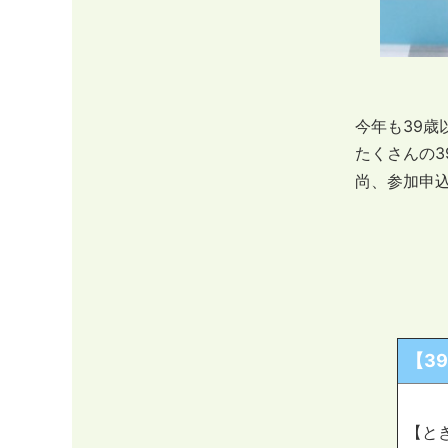
今年も39歳
たくさんの3
尚、参加申
【3
【と