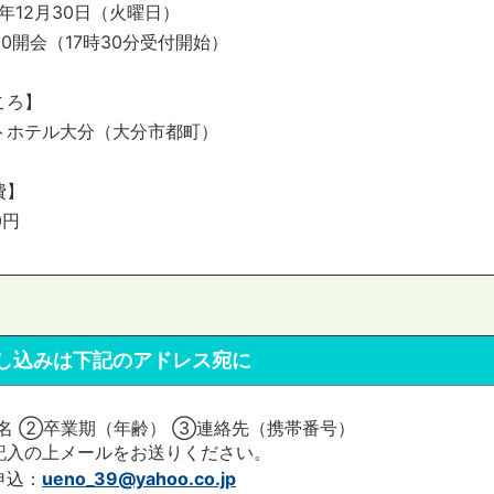
5年12月30日（火曜日）
00開会（17時30分受付開始）
ころ】
トホテル大分（大分市都町）
費】
0円
し込みは下記のアドレス宛に
名 ②卒業期（年齢） ③連絡先（携帯番号）
記入の上メールをお送りください。
申込：
ueno_39@yahoo.co.jp