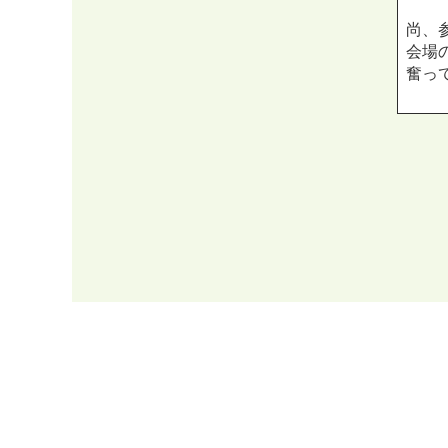
尚、
会場
奮っ