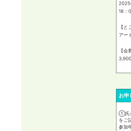
202
18：
【と
アー
【会
3,90
お申
①氏
をご
参加