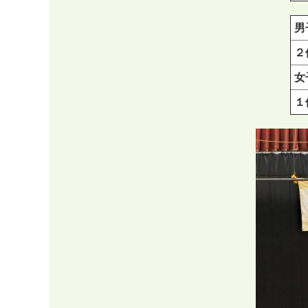
男
２
女
１