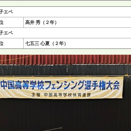
子エペ
位
高井 秀（２年）
子エペ
位
七五三 心夏（２年）