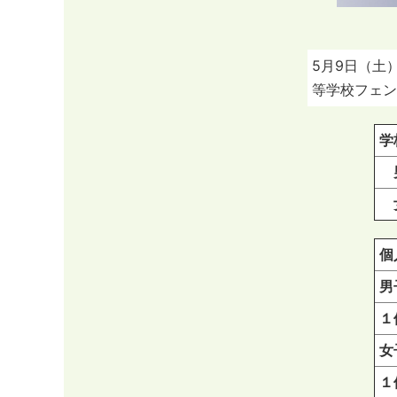
5月9日（土
等学校フェン
学
男
女
個
男
１
女
１