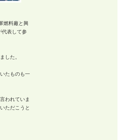
軍燃料廠と興
が代表して参
ました。
いたものも一
言われていま
いただこうと
。