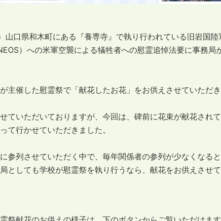
日）山口県和木町にある『養専寺』で執り行われている旧岩国陸
NEOS）への米軍空襲による犠牲者への慰霊追悼法要に事務局
が主催した慰霊祭で「献花したお花」をお供えさせていただき
せていただいておりますが、今回は、碑前に花束が献花されて
って行かせていただきました。
に参列させていただく中で、毎年関係者の参列が少なくなると
局としても学校が慰霊祭を執り行うなら、献花をお供えさせて
霊祭献花のお供えの様子は、下のボタンからご覧いただけます