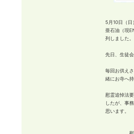
5月10日（
亜石油（現E
列しました。
先日、生徒会
毎回お供えさ
緒にお寺へ持
慰霊追悼法要
したが、事務
思います。
慰