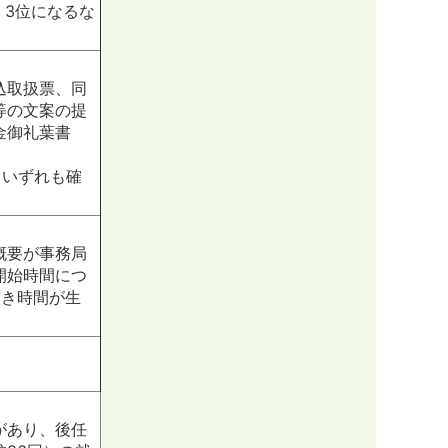
、3位になるな
込取扱票、同
等の文案の提
金御礼葉書
、いずれも確
概要が事務局
開始時間につ
空き時間が生
があり、後任