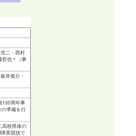
橋浩二・西村
藤哲也＊（事
・板井俊介・
130周年事
全の準備を行
。
に高校県体の
M障害競技で