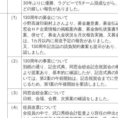
30年ぶりに優勝、ラグビーで5チーム混成ながら
どの嬉しい報告がありました。
（1）
130周年の募金について
小野高速印刷村上さんより、募金趣意書、募金払
窓会ＨＰ企業情報の掲載案内書、募金御礼状葉書
案、併せて、募金入金状況を月次報告実施、又募
は、1カ月以内に発送予定の報告がありました。
又、130周年記念誌の請負契約書案も提示があり
認しました。
（2）
130周年の事業について
別紙の通り、記念式典、同窓会総会記念祝賀会の
より提案あり、基本的に確認したが、記念式典の
いては、第2案の午前開始は、記念祝賀会までに
じるため、第1案の午後開始を要請しました。
（3）
同窓会総会案について
日程、会場、会費、次第案の確認をしました。
（4）
役員改選について
全役員の中で、武口秀樹会計監査より辞任の申出