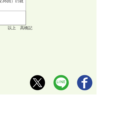
36回）の就
以上 高橋記