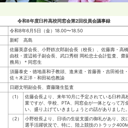
令和8年度臼杵高校同窓会第2回役員会議事録
令和8年6月5日（金）18.00〜18.50
新町 高島
佐藤英彦会長、小野鉄次郎副会長（校長）、佐藤壽・高
由枝・渡辺裕子副会長、武口秀樹 岡松忠士会計監査、齋
務局）＊同窓生
須藤泰史・徳地喜和子教頭、進来道・首藤善・吉田裕佳
佐々木正洋・和田祐也教諭
日廻文明副会長、齋藤隆生監査
（1）
佐藤会長より、来年10月に予定されている臼杵高校
業ですが、学校、PTA、同窓会が一体となって万
い、盛り上げていきましょうとの話がありました
（2）
小野校長より、日頃の生徒支援の御礼があり、次
選手活躍状況で、特に、陸上競技のトラック400