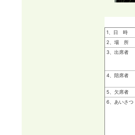
1、日 時
2、場 所
3、出席者
4、陪席者
5、欠席者
6、あいさつ