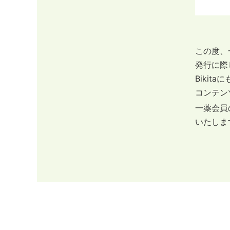
この度、
発行に際
Biki
コンテン
一薬会
いたしま