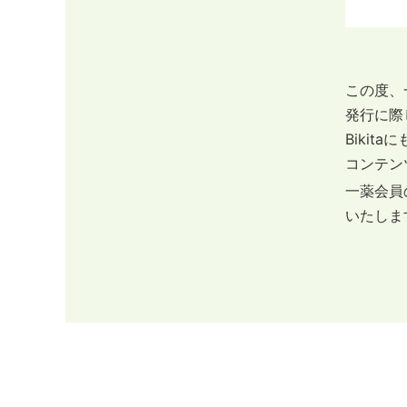
この度、
発行に際
Biki
コンテン
一薬会
いたしま