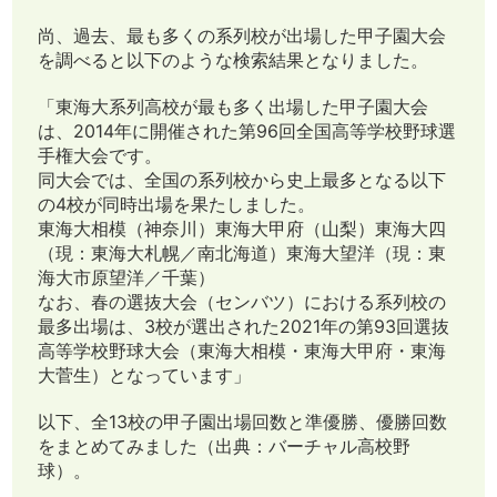
尚、過去、最も多くの系列校が出場した甲子園大会
を調べると以下のような検索結果となりました。
「東海大系列高校が最も多く出場した甲子園大会
は、2014年に開催された第96回全国高等学校野球選
手権大会です。
同大会では、全国の系列校から史上最多となる以下
の4校が同時出場を果たしました。
東海大相模（神奈川）東海大甲府（山梨）東海大四
（現：東海大札幌／南北海道）東海大望洋（現：東
海大市原望洋／千葉）
なお、春の選抜大会（センバツ）における系列校の
最多出場は、3校が選出された2021年の第93回選抜
高等学校野球大会（東海大相模・東海大甲府・東海
大菅生）となっています」
以下、全13校の甲子園出場回数と準優勝、優勝回数
をまとめてみました（出典：バーチャル高校野
球）。