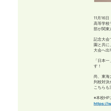
11月1
高等学校
部が関東
記念大会
園と共に
大会へ出
「日本一
す！
尚、東海
列校対決
こちらも
※本校H
https://