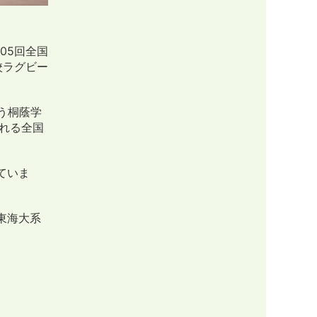
05回全国
校ラグビー
う桐蔭学
される全国
ていま
東海大系