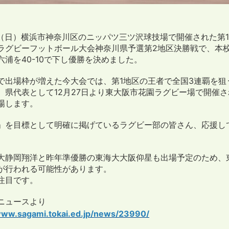
6日（日）横浜市神奈川区のニッパツ三ツ沢球技場で開催された第1
ラグビーフットボール大会神奈川県予選第2地区決勝戦で、本
六浦を40-10で下し優勝を決めました。
で出場枠が増えた今大会では、第1地区の王者で全国3連覇を狙
、県代表として12月27日より東大阪市花園ラグビー場で開催
場します。
」を目標として明確に掲げているラグビー部の皆さん、応援し
大静岡翔洋と昨年準優勝の東海大大阪仰星も出場予定のため、
が行われる可能性があります。
注目です。
Pニュースより
www.sagami.tokai.ed.jp/news/23990/