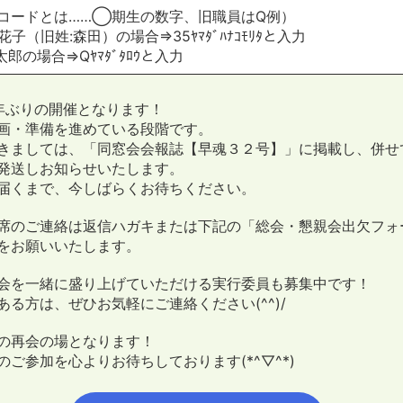
人コードとは……◯期生の数字、旧職員はQ例）
花子（旧姓:森田）の場合⇒35ﾔﾏﾀﾞﾊﾅｺﾓﾘﾀと入力
郎の場合⇒Qﾔﾏﾀﾞﾀﾛｳと入力
年ぶりの開催となります！
画・準備を進めている段階です。
きましては、「同窓会会報誌【早魂３２号】」に掲載し、併せ
発送しお知らせいたします。
届くまで、今しばらくお待ちください。
席のご連絡は返信ハガキまたは下記の「総会・懇親会出欠フォ
をお願いいたします。
会を一緒に盛り上げていただける実行委員も募集中です！
ある方は、ぜひお気軽にご連絡ください(^^)/
の再会の場となります！
のご参加を心よりお待ちしております(*^▽^*)