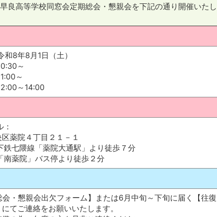
 早良高等学校同窓会定期総会・懇親会を下記の通り開催いた
時》
令和8年8月1日（土）
0:30～
1:00～
:00～14:00
所》
ル：
区薬院４丁目２１－１
鉄七隈線「薬院大通駅」より徒歩７分
南薬院」バス停より徒歩２分
法》
総会・懇親会出欠フォーム】または6月中旬～下旬に届く【往復
】にてご連絡をお願いいたします。