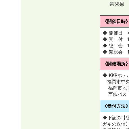
第38回
《開催日
◆ 開催日 
◆ 受 付 1
◆ 総 会 1
◆ 懇親会 12
《開催場
◆ KKRホテ
福岡市中央
福岡市地下
西鉄バス「
《受付方
◆下記の【
ガキの返信