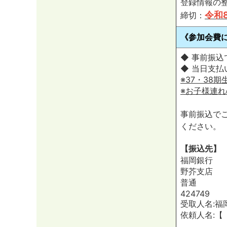
登録情報の
令和
締切：
《参加会費
◆ 事前振込
◆ 当日支払
※37・38
※お子様連れ
事前振込で
ください。
【振込先】
福岡銀行
野芥支店
普通
424749
受取人名:福
依頼人名:【