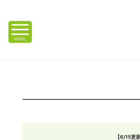
MENU
【6/15