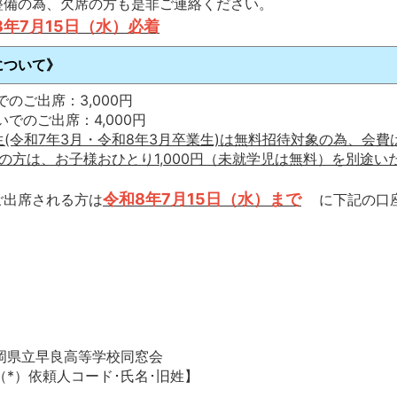
整備の為、欠席の方も是非ご連絡ください。
8年7月15日（水）必着
について》
でのご出席：3,000円
いでのご出席：4,000円
期生(令和7年3月・令和8年3月卒業生)は無料招待対象の為、会
の方は、お子様おひとり1,000円（未就学児は無料）を別途い
令和8年7月15日（水）まで
ご出席される方は
に下記の口
岡県立早良高等学校同窓会
（*）依頼人コード･氏名･旧姓】