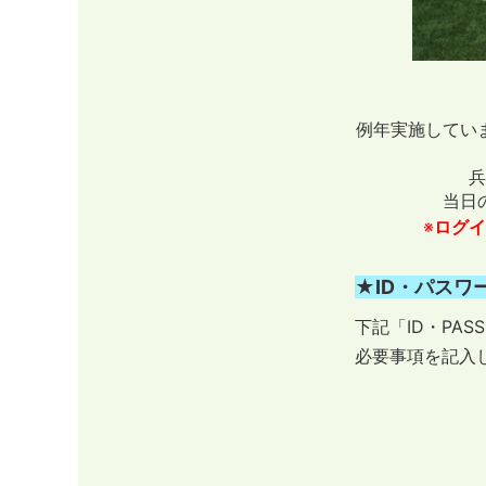
例年実施してい
兵
当日
※
ログイ
★ID・パスワ
下記「ID・PA
必要事項を記入