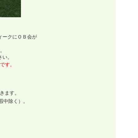
ィークにＯＢ会が
。
さい。
りです。
開きます。
暇中除く）。