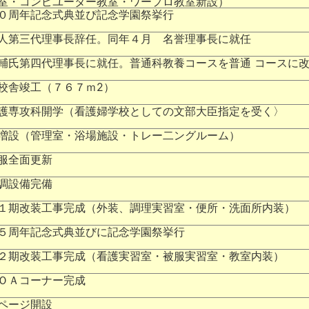
室・コンピユーター教室・ワープロ教室新設）
０周年記念式典並ぴ記念学園祭挙行
人第三代理事長辞任。同年４月 名誉理事長に就任
輔氏第四代理事長に就任。普通科教養コースを普通 コースに
校舎竣工（７６７ｍ2）
護専攻科開学（看護婦学校としての文部大臣指定を受く〉
増設（管理室・浴場施設・トレー二ングルーム）
服全面更新
調設備完備
１期改装工事完成（外装、調理実習室・便所・洗面所内装）
５周年記念式典並びに記念学園祭挙行
２期改装工事完成（看護実習室・被服実習室・教室内装）
ＯＡコーナー完成
ページ開設