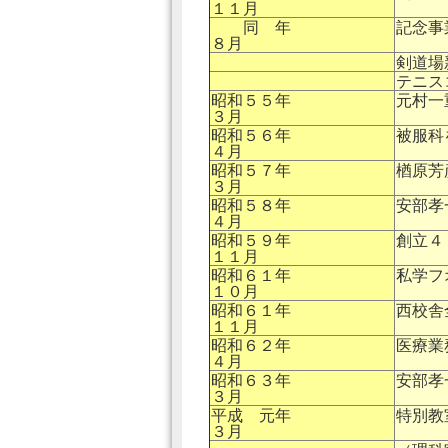
１１月
同 年
記念事
８月
剣道場
テニス
昭和５５年
元村一
３月
昭和５６年
被服科
４月
昭和５７年
楢原芳
３月
昭和５８年
安部孝
４月
昭和５９年
創立４
１１月
昭和６１年
私学フ
１０月
昭和６１年
西校舎
１１月
昭和６２年
医療業
４月
昭和６３年
安部孝
３月
平成 元年
特別教
３月