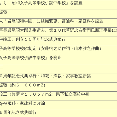
より「昭和女子高等学校併設中学校」を設置
拡張
人「岩尾昭和学園」に組織変更。普通科・家庭科を設置
事長岩尾昭太郎先生逝去。第１８代草野忠右衛門氏新理事長に
舎竣工。創立１５周年記念式典挙行
子高等学校校歌制定（安藤徇之助作詞・山本雅之作曲）
女子高等学校併設中学校」を廃止
工
０周年記念式典挙行・和裁・洋裁・家事教室新築
拡張（約６，６００ｍ2）
竣工（兼講堂１，０５７ｍ2）県下私立高校中初
を被服科・家政科に改編
５周年記念式典挙行