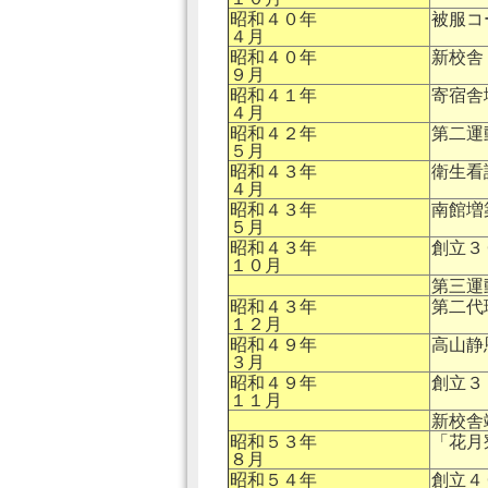
昭和４０年
被服コ
４月
昭和４０年
新校舎
９月
昭和４１年
寄宿舎
４月
昭和４２年
第二運
５月
昭和４３年
衛生看
４月
昭和４３年
南館増
５月
昭和４３年
創立３
１０月
第三運
昭和４３年
第二代
１２月
昭和４９年
高山静
３月
昭和４９年
創立３
１１月
新校舎
昭和５３年
「花月
８月
昭和５４年
創立４