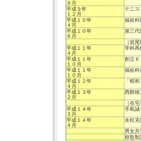
９月
平成９年
テニス
１２月
平成１０年
福祉科
４月
平成１０年
第三代
６月
（岩尾
平成１１年
学科再
４月
平成１１年
創立６
１０月
平成１１年
福祉科
１０月
平成１２年
「昭和
４月
平成１３年
西館竣工
２月
（在宅
平成１４年
手島誠
３月
平成１４年
永松克
４月
男女共
校歌制