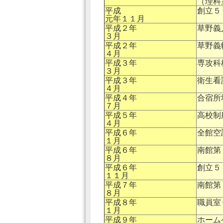
（理科
平成
創立５
元年１１月
平成２年
草野義
３月
平成２年
草野義
４月
平成３年
専攻科
３月
平成３年
衛生看
４月
平成４年
合宿所
７月
平成５年
高校制
４月
平成６年
全館空
１月
平成６年
南館第
８月
平成６年
創立５
１１月
平成７年
南館第
８月
平成８年
職員室
１月
平成９年
ホーム