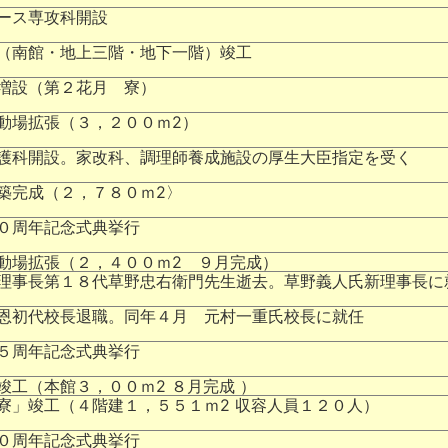
ース専攻科開設
（南館・地上三階・地下一階）竣工
増設（第２花月 寮）
動場拡張（３，２００ｍ2）
護科開設。家改科、調理師養成施設の厚生大臣指定を受く
築完成（２，７８０ｍ2〉
０周年記念式典挙行
動場拡張（２，４００ｍ2 ９月完成）
理事長第１８代草野忠右衛門先生逝去。草野義人氏新理事長に
恩初代校長退職。同年４月 元村一重氏校長に就任
５周年記念式典挙行
竣工（本館３，００ｍ2 ８月完成 ）
寮」竣工（４階建１，５５１ｍ2 収容人員１２０人）
０周年記念式典挙行