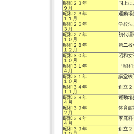
昭和２３年
同上に
９月
昭和２３年
運動場
１１月
昭和２６年
学校法
３月
昭和２７年
初代理
１０月
昭和２８年
第二校
１２月
昭和３０年
昭和女
１０月
昭和３１年
「昭和
４月
昭和３１年
講堂竣
１０月
昭和３４年
創立２
１１月
昭和３８年
運動場
４月
昭和３９年
体育館
２月
昭和３９年
家庭科
４月
昭和３９年
創立２
１０月