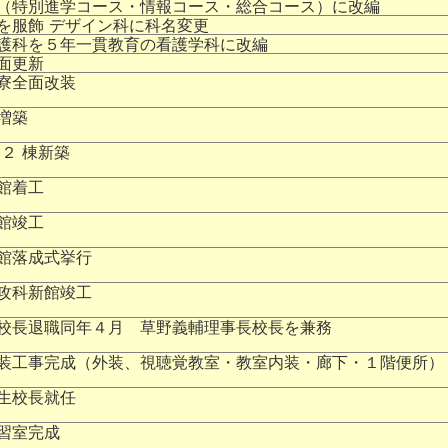
（特別進学コース・情報コース・総合コース）に改編
を服飾 デザイン科に科名変更
護科を５年一貫教育の看護学科に改編
面更新
寮全面改装
増築
 ２ 棟新築
館着工
館竣工
館落成式挙行
攻科新館竣工
校長退職同年４月 草野義輔理事長校長を兼務
装工事完成（外装、視聴覚教室・教室内装・廊下・１階便所）
生校長就任
習室完成