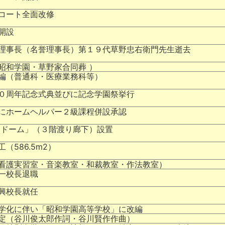
コート全面改修
開設
理事長（名誉理事長）第１９代草野忠右衛門先生逝去
昭和学園・草野家合同葬 ）
編（普通科・医療業務科等）
０周年記念式典並ぴに記念学園祭挙行
にホームヘルパー２級課程併設承認
 ドーム」（３階渡り廊下）設置
（586.5m2）
看護実習室・音楽教室・和裁教室・作法教室）
一校長退職
興校長就任
学化に伴い「昭和学園高等学校」に改編
定（谷川俊太郎作詞・谷川賢作作曲）