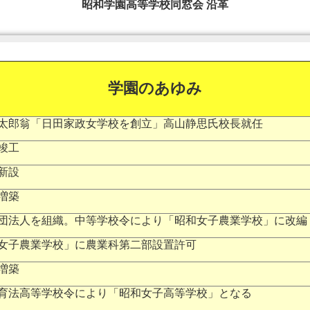
昭和学園高等学校同窓会 沿革
学園のあゆみ
太郎翁「日田家政女学校を創立」高山静思氏校長就任
竣工
新設
増築
団法人を組織。中等学校令により「昭和女子農業学校」に改編
女子農業学校」に農業科第二部設置許可
増築
育法高等学校令により「昭和女子高等学校」となる