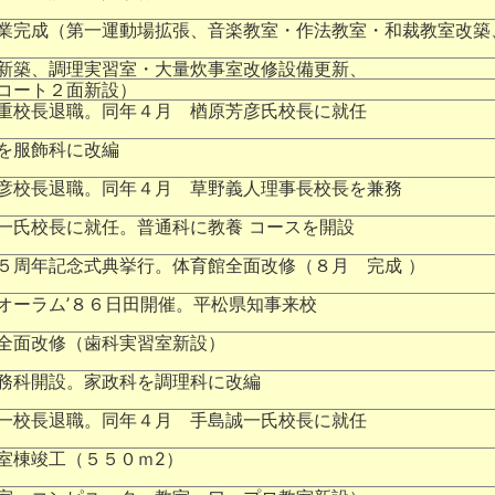
業完成（第一運動場拡張、音楽教室・作法教室・和裁教室改築
新築、調理実習室・大量炊事室改修設備更新、
コート２面新設）
重校長退職。同年４月 楢原芳彦氏校長に就任
を服飾科に改編
彦校長退職。同年４月 草野義人理事長校長を兼務
一氏校長に就任。普通科に教養 コースを開設
５周年記念式典挙行。体育館全面改修（８月 完成 ）
オーラム’８６日田開催。平松県知事来校
全面改修（歯科実習室新設）
務科開設。家政科を調理科に改編
一校長退職。同年４月 手島誠一氏校長に就任
室棟竣工（５５０ｍ2）