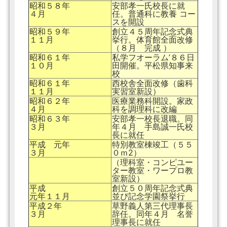
昭和５８年
安部孝一氏校長に就
４月
任。普通科に教養 コー
スを開設
昭和５９年
創立４５周年記念式典
１１月
挙行。体育館全面改修
（８月 完成 ）
昭和６１年
私学フオーラム’８６日
１０月
田開催。平松県知事来
校
昭和６１年
西校舎全面改修（歯科
１１月
実習室新設）
昭和６２年
医療業務科開設。家政
４月
科を調理科に改編
昭和６３年
安部孝一校長退職。同
３月
年４月 手島誠一氏校
長に就任
平成 元年
特別教室棟竣工（５５
３月
０ｍ2）
（理科室・コンピユー
ター教室・ワープロ教
室新設）
平成
創立５０周年記念式典
元年１１月
並ぴ記念学園祭挙行
平成２年
草野義人第三代理事長
３月
辞任。同年４月 名誉
理事長に就任