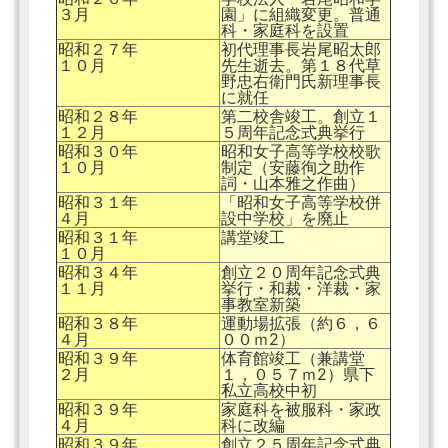
３月
園」に組織変更。普通
科・家庭科を設置
昭和２７年
初代理事長岩尾昭太郎
１０月
先生逝去。第１８代草
野忠右衛門氏新理事長
に就任
昭和２８年
第二校舎竣工。創立１
１２月
５周年記念式典挙行
昭和３０年
昭和女子高等学校校歌
１０月
制定（安藤徇之助作
詞・山本雅之作曲）
昭和３１年
「昭和女子高等学校併
４月
設中学校」を廃止
昭和３１年
講堂竣工
１０月
昭和３４年
創立２０周年記念式典
１１月
挙行・和裁・洋裁・家
事教室新築
昭和３８年
運動場拡張（約６，６
４月
００ｍ2）
昭和３９年
体育館竣工（兼講堂
２月
１，０５７ｍ2）県下
私立高校中初
昭和３９年
家庭科を被服科・家政
４月
科に改編
昭和３９年
創立２５周年記念式典