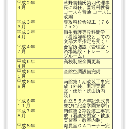
平成２年
草野義輔氏第四代理事
４月
長に就任。普通科教養
コースを普通 コースに
改編
平成３年
専攻科校舎竣工（７６
３月
７ｍ2）
平成３年
衛生看護専攻科開学
４月
（看護婦学校としての
文部大臣指定を受く〉
平成４年
合宿所増設（管理室・
７月
浴場施設・トレー二ン
グルーム）
平成５年
高校制服全面更新
４月
平成６年
全館空調設備完備
１月
平成６年
南館第１期改装工事完
８月
成（外装、調理実習
室・便所・洗面所内
装）
平成６年
創立５５周年記念式典
１１月
並びに記念学園祭挙行
平成７年
南館第２期改装工事完
８月
成（看護実習室・被服
実習室・教室内装）
平成８年
職員室ＯＡコーナー完