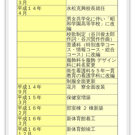
３月
平成１４年
永松克興校長就任
４月
男女共学化に伴い「昭
和学園高等学校」に改
編
校歌制定（谷川俊太郎
作詞・谷川賢作作曲）
普通科（特別進学コー
ス・情報コース・総合
コース）に改編
服飾科を服飾 デザイン
科に科名変更
衛生看護科を５年一貫
教育の看護学科に改編
制服全面更新
平成１４年
花月 寮全面改装
９月
平成１５年
保健室増築
３月
平成１６年
部室棟 ２ 棟新築
２月
平成１６年
新体育館着工
３月
平成１６年
新体育館竣工
１２月