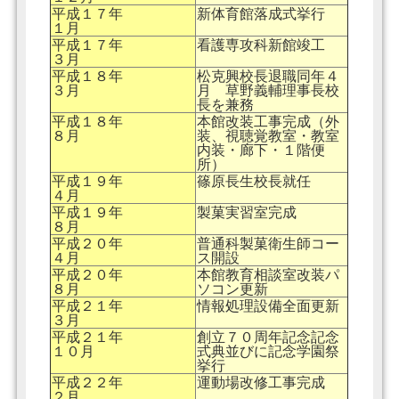
平成１７年
新体育館落成式挙行
１月
平成１７年
看護専攻科新館竣工
３月
平成１８年
松克興校長退職同年４
３月
月 草野義輔理事長校
長を兼務
平成１８年
本館改装工事完成（外
８月
装、視聴覚教室・教室
内装・廊下・１階便
所）
平成１９年
篠原長生校長就任
４月
平成１９年
製菓実習室完成
８月
平成２０年
普通科製菓衛生師コー
４月
ス開設
平成２０年
本館教育相談室改装パ
８月
ソコン更新
平成２１年
情報処理設備全面更新
３月
平成２１年
創立７０周年記念記念
１０月
式典並びに記念学園祭
挙行
平成２２年
運動場改修工事完成
２月