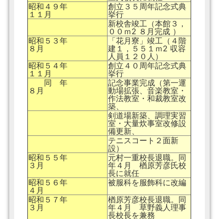
昭和４９年
創立３５周年記念式典
１１月
挙行
新校舎竣工（本館３，
００ｍ2 ８月完成 ）
昭和５３年
「花月寮」竣工（４階
８月
建１，５５１ｍ2 収容
人員１２０人）
昭和５４年
創立４０周年記念式典
１１月
挙行
同 年
記念事業完成（第一運
８月
動場拡張、音楽教室・
作法教室・和裁教室改
築、
剣道場新築、調理実習
室・大量炊事室改修設
備更新、
テニスコート２面新
設）
昭和５５年
元村一重校長退職。同
３月
年４月 楢原芳彦氏校
長に就任
昭和５６年
被服科を服飾科に改編
４月
昭和５７年
楢原芳彦校長退職。同
３月
年４月 草野義人理事
長校長を兼務