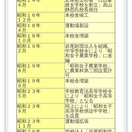
昭和１４年
岩尾昭太郎翁「日田家
４月
政女学校を創立」高山
静思氏校長就任
昭和１６年
本校舎竣工
１２月
昭和１８年
運動場新設
４月
昭和１８年
本校舎増築
１０月
昭和１９年
岩尾財団法人を組織。
２月
中等学校令により「昭
和女子農業学校」に改
編
昭和１９年
「昭和女子農業学校」
８月
に農業科第二部設置許
可
昭和１９年
本校舎増築
９月
昭和２３年
学校教育法高等学校令
５月
により「昭和女子高等
学校」となる
昭和２３年
同上により「昭和女子
９月
高等学校併設中学校」
を設置
昭和２３年
運動場拡張
１１月
昭和２６年
学校法人「岩尾昭和学