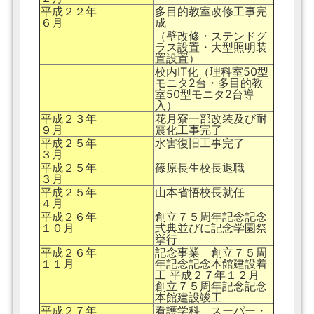
平成２２年
多目的教室改修工事完
６月
成
（壁改修・ステンドグ
ラス設置・大型照明装
置設置）
校内IT化（理科室50型
モニタ2台・多目的教
室50型モニタ2台導
入）
平成２３年
花月寮一部改装及び耐
９月
震化工事完了
平成２５年
水害復旧工事完了
３月
平成２５年
篠原長生校長退職
３月
平成２５年
山本省悟校長就任
４月
平成２６年
創立７５周年記念記念
１０月
式典並びに記念学園祭
挙行
平成２６年
記念事業 創立７５周
１１月
年記念記念本館建設着
工 平成２７年１２月
創立７５周年記念記念
本館建設竣工
平成２７年
看護学科 スーパー・