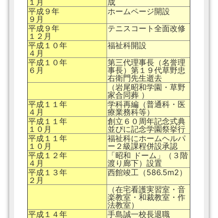
１月
成
平成９年
ホームページ開設
９月
平成９年
テニスコート全面改修
１２月
平成１０年
福祉科開設
４月
平成１０年
第三代理事長（名誉理
６月
事長）第１９代草野忠
右衛門先生逝去
（岩尾昭和学園・草野
家合同葬 ）
平成１１年
学科再編（普通科・医
４月
療業務科等）
平成１１年
創立６０周年記念式典
１０月
並ぴに記念学園祭挙行
平成１１年
福祉科にホームヘルパ
１０月
ー２級課程併設承認
平成１２年
「昭和 ドーム」（３階
４月
渡り廊下）設置
平成１３年
西館竣工（586.5m2）
２月
（在宅看護実習室・音
楽教室・和裁教室・作
法教室）
平成１４年
手島誠一校長退職