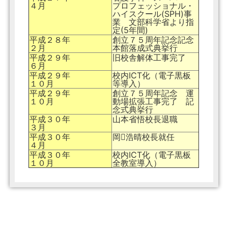
４月
プロフェッショナル・
ハイスクール(SPH)事
業 文部科学省より指
定(5年間)
平成２８年
創立７５周年記念記念
２月
本館落成式典挙行
平成２９年
旧校舎解体工事完了
６月
平成２９年
校内ICT化（電子黒板
１０月
等導入）
平成２９年
創立７５周年記念 運
１０月
動場拡張工事完了 記
念式典挙行
平成３０年
山本省悟校長退職
３月
平成３０年
岡浩晴校長就任
４月
平成３０年
校内ICT化（電子黒板
１０月
全教室導入）