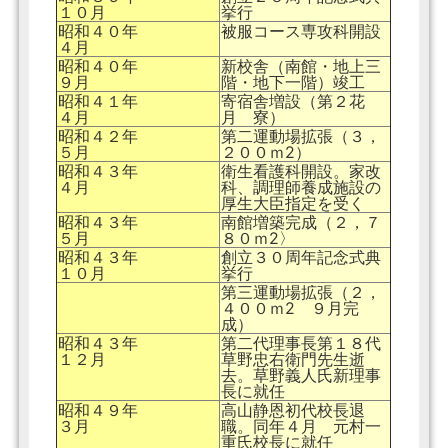
１０月
挙行
昭和４０年
被服コース専攻科開設
４月
昭和４０年
新校舎（南館・地上三
９月
階・地下一階）竣工
昭和４１年
寄宿舎増設（第２花
４月
月 寮）
昭和４２年
第二運動場拡張（３，
５月
２００ｍ2）
昭和４３年
衛生看護科開設。家改
４月
科、調理師養成施設の
厚生大臣指定を受く
昭和４３年
南館増築完成（２，７
５月
８０ｍ2〉
昭和４３年
創立３０周年記念式典
１０月
挙行
第三運動場拡張（２，
４００ｍ2 ９月完
成）
昭和４３年
第二代理事長第１８代
１２月
草野忠右衛門先生逝
去。草野義人氏新理事
長に就任
昭和４９年
高山静恩初代校長退
３月
職。同年４月 元村一
重氏校長に就任