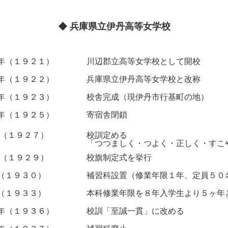
◆ 兵庫県立伊丹高等女学校
年（１９２１）
川辺郡立高等女学校として開校
年（１９２２）
兵庫県立伊丹高等女学校と改称
年（１９２３）
校舎完成（現伊丹市行基町の地）
年（１９２５）
寄宿舎閉鎖
年（１９２７）
校訓定める
「つつましく・つよく・正しく・すこ
年（１９２９）
校旗制定式を挙行
（１９３０）
補習科設置（修業年限１年、定員５０
（１９３３）
本科修業年限を８年入学生より５ヶ年
年（１９３６）
校訓「至誠一貫」に改める