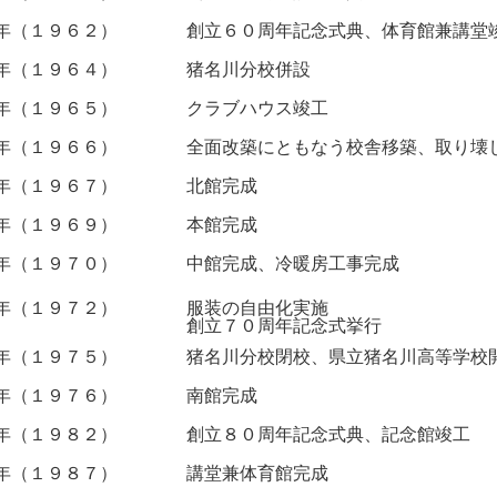
年（１９６２）
創立６０周年記念式典、体育館兼講堂
年（１９６４）
猪名川分校併設
年（１９６５）
クラブハウス竣工
年（１９６６）
全面改築にともなう校舎移築、取り壊
年（１９６７）
北館完成
年（１９６９）
本館完成
年（１９７０）
中館完成、冷暖房工事完成
年（１９７２）
服装の自由化実施
創立７０周年記念式挙行
年（１９７５）
猪名川分校閉校、県立猪名川高等学校
年（１９７６）
南館完成
年（１９８２）
創立８０周年記念式典、記念館竣工
年（１９８７）
講堂兼体育館完成