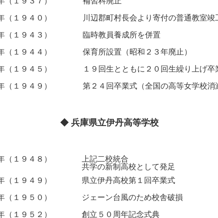
年（１９３７）
補習科廃止
年（１９４０）
川辺郡町村長会より寄付の普通教室竣
年（１９４３）
臨時教員養成所を併置
年（１９４４）
保育所設置（昭和２３年廃止）
年（１９４５）
１９回生とともに２０回生繰り上げ卒
年（１９４９）
第２４回卒業式（全国の高等女学校消
◆ 兵庫県立伊丹高等学校
年（１９４８）
上記二校統合
共学の新制高校として発足
年（１９４９）
県立伊丹高校第１回卒業式
年（１９５０）
ジェーン台風のため校舎破損
年（１９５２）
創立５０周年記念式典