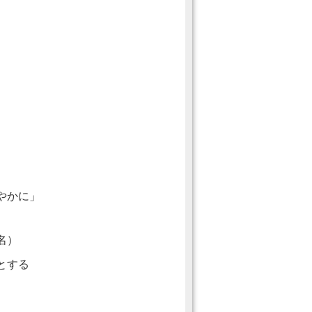
やかに」
名）
とする