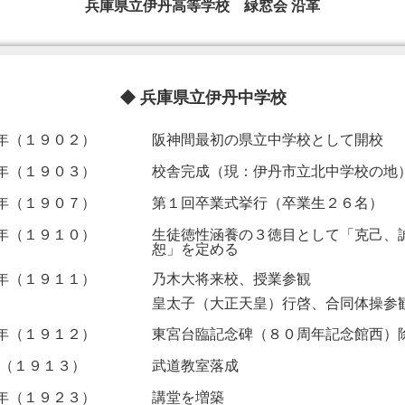
兵庫県立伊丹高等学校 緑窓会 沿革
◆ 兵庫県立伊丹中学校
年（１９０２）
阪神間最初の県立中学校として開校
年（１９０３）
校舎完成（現：伊丹市立北中学校の地
年（１９０７）
第１回卒業式挙行（卒業生２６名）
年（１９１０）
生徒徳性涵養の３徳目として「克己、
恕」を定める
年（１９１１）
乃木大将来校、授業参観
皇太子（大正天皇）行啓、合同体操参
年（１９１２）
東宮台臨記念碑（８０周年記念館西）
年（１９１３）
武道教室落成
年（１９２３）
講堂を増築