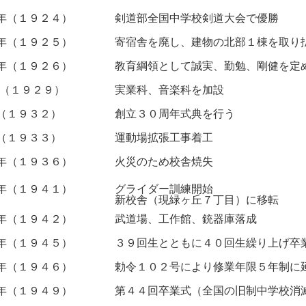
年（１９２４）
剣道部全国中学校剣道大会で優勝
年（１９２５）
寄宿舎を廃し、建物の北部１棟を取り
年（１９２６）
教育綱領として誠実、勤勉、剛健を定
年（１９２９）
実業科、音楽科を加設
（１９３２）
創立３０周年式典を行う
（１９３３）
運動場拡張工事着工
年（１９３６）
火災のため校舎焼失
年（１９４１）
グライダー訓練開始
新校舎（現緑ヶ丘７丁目）に移転
年（１９４２）
武道場、工作館、銃器庫落成
年（１９４５）
３９回生とともに４０回生繰り上げ卒
年（１９４６）
勅令１０２号により修業年限５年制に
年（１９４９）
第４４回卒業式（全国の旧制中学校消