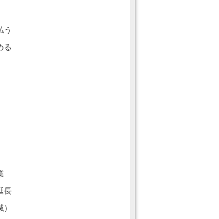
払う
める
業
延長
滅）