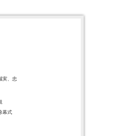
）
誠実、忠
観
除幕式