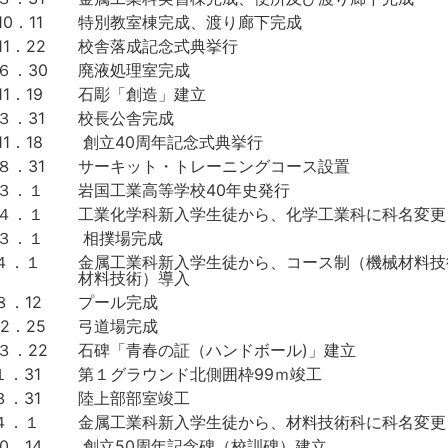
0．11
特別教室棟完成、渡り廊下完成
11．22
校舎落成記念式典挙行
６．30
廃液処理室完成
1．19
石彫「創造」建立
３．31
校長公舎完成
1．18
創立40周年記念式典挙行
８．31
サーキット・トレーニングコース設置
．３．１
岩国工業高等学校40年史発行
．４．１
工業化学科新入学生徒から、化学工業科に科名変更
．３．１
相撲場完成
．４．１
金属工業科新入学生徒から、コース制（機械材料技
材料技術）導入
８．12
プール完成
12．25
弓道場完成
３．22
石碑「青春の証（ハンドボール)」建立
１．31
第１グラウンド北側囲枠99ｍ竣工
３．31
陸上部部室竣工
４．１
金属工業科新入学生徒から、材料技術科に科名変更
0．14
創立50周年記念碑（校訓碑）建立