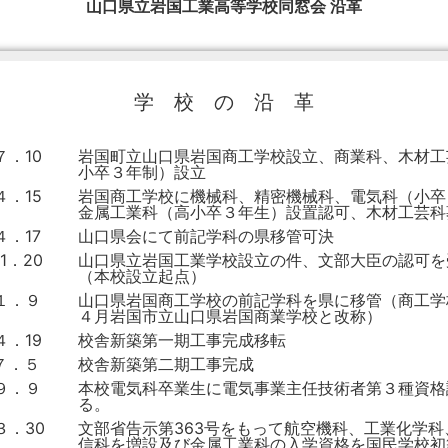
山口県立岩国工業高等学校同窓会 沿革
学 校 の 沿 革
７．10
岩国町立山口県岩国商工学校設立、商業科、木材工
小卒３年制）設立
４．15
岩国商工学校に機械科、精密機械科、電気科（小卒
金属工業科（高小卒３年生）設置認可、木材工芸科
４．17
山口県会にて前記学科の県移管可決
1．20
山口県立岩国工業学校設立の件、文部大臣の認可を
（本校設立起点）
１．９
山口県岩国商工学校の前記学科を県に移管（商工学
４月岩国市立山口県岩国商業学校と改称）
４．19
校舎新築第一期工事完成移転
７．５
校舎新築第二期工事完成
．９．９
本校電気科卒業生に電気事業主任技術者第３種資格
る。
３．30
文部省告示第363号をもって航空機科、工業化学科
信科を増設及び金属工業科の入学資格を国民学校初