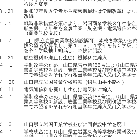
程度と変更
３．31
昭和17年度入学者から精密機械科は学制改革によ
改編
．４．１
戦時非常措置方策により、岩国商業学校３年生を金
航空機、２年生を金属工業・航空機・電気通信の各
（商業学校廃校）
１．７
山口県立岩国商業学校新設認可、本校各学級から
換希望者を募集し、第１、３、４学年を各２学級、
を各１学級抽出編成し、本校に開設
１．21
航空機科を廃止し生徒は機械科に編入
．４．１
学制改革のため、山口県告示第168号により山口県
業高等学校を新設、岩国工業学校及び同併設中学校
中で希望者をそれぞれ相当学年に編入又は入学させ
４．30
山口県立岩国商業学校移転（錦見山手小路へ）
６．11
電気通信科を廃止し生徒は電気科に編入
．４．１
学制改革のため、山口県告示第168号により山口県
業高等学校を新設、岩国工業学校及び同併設中学校
中で希望者をそれぞれ相当学年に編入又は入学させ
３．31
山口県立岩国工業学校並びに同併設中学を廃止
．４．１
学校統合により山口県立岩国東高等学校商業科及び
合併し山口県立岩国商工高等学校と改称