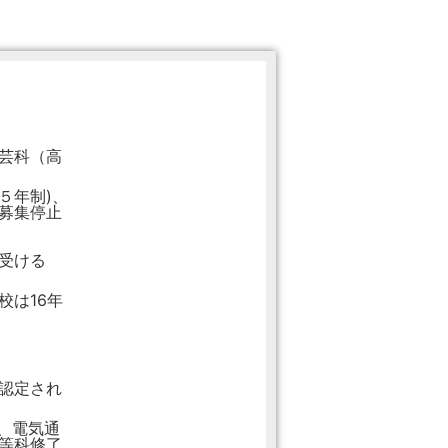
芸科（高
５年制)、
募集停止
受ける
校は16年
認定され
、電気通
等科修了