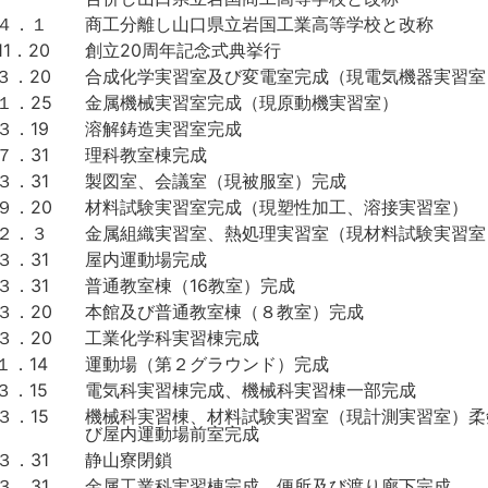
．４．１
商工分離し山口県立岩国工業高等学校と改称
11．20
創立20周年記念式典挙行
３．20
合成化学実習室及び変電室完成（現電気機器実習室
１．25
金属機械実習室完成（現原動機実習室）
３．19
溶解鋳造実習室完成
７．31
理科教室棟完成
３．31
製図室、会議室（現被服室）完成
９．20
材料試験実習室完成（現塑性加工、溶接実習室）
．２．３
金属組織実習室、熱処理実習室（現材料試験実習室
３．31
屋内運動場完成
３．31
普通教室棟（16教室）完成
３．20
本館及び普通教室棟（８教室）完成
３．20
工業化学科実習棟完成
１．14
運動場（第２グラウンド）完成
３．15
電気科実習棟完成、機械科実習棟一部完成
３．15
機械科実習棟、材料試験実習室（現計測実習室）柔
び屋内運動場前室完成
３．31
静山寮閉鎖
３．31
金属工業科実習棟完成、便所及び渡り廊下完成