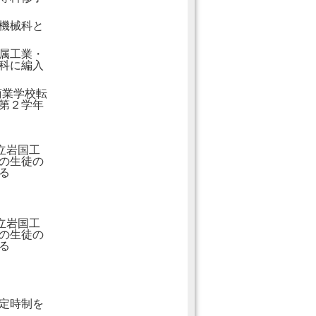
り機械科と
属工業・
科に編入
商業学校転
第２学年
立岩国工
の生徒の
る
立岩国工
の生徒の
る
定時制を