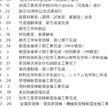
1．10
岩国工業高等学校50年のあゆみ（写真集）発行
1．22
創立50周年記念式典挙行
12．２
家庭科教室（調理・試食室、被服室）改造
３．29
弓道場解体後、新弓道場完成
４．１
都市工学科新設
５．19
特別教室、倉庫解体
３．26
都市工学科実習棟、渡り廊下完成
2．14
耐震改修第１期工事完成（HR８教室）
．９．１
耐震改修第２期工事完成（特別教室・HR教室）
．４．１
材料技術科及び化学工業科が材料化学科へ学科改編
0．31
実習棟天井吹付石綿除去工事完了
３．17
屋内運動場・渡り廊下完成
．４．１
材料化学科新入学生徒から、システム化学科に科名
８．28
管理棟耐震改修工事完成
．３．５
理科教室棟耐震改修工事完成
５．18
多目的練習場完成
11．25
化学工業実習棟耐震改修工事完成
３．26
金属実習棟・電気実習棟・機械実習棟耐震改修工