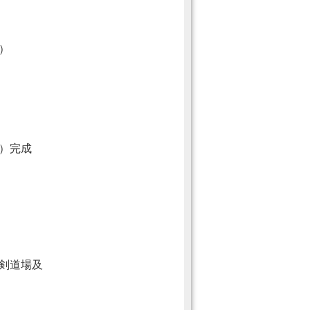
）
）完成
剣道場及