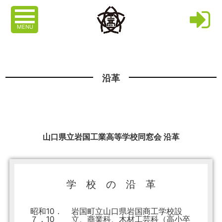
MENU
沿革
山口県立岩国工業高等学校同窓会 沿革
学 校 の 沿 革
昭和10．
岩国町立山口県岩国商工学校設
７．10
立、商業科、木材工芸科（高小卒