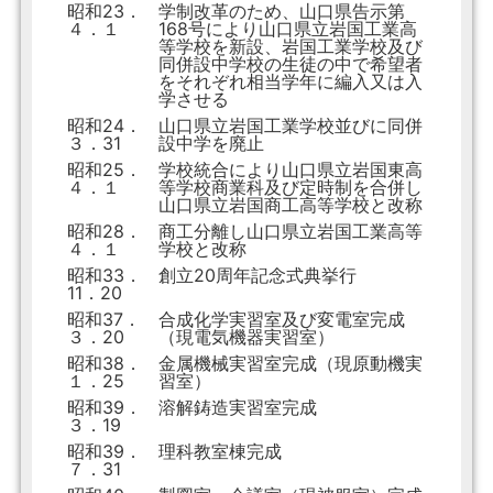
昭和23．
学制改革のため、山口県告示第
４．１
168号により山口県立岩国工業高
等学校を新設、岩国工業学校及び
同併設中学校の生徒の中で希望者
をそれぞれ相当学年に編入又は入
学させる
昭和24．
山口県立岩国工業学校並びに同併
３．31
設中学を廃止
昭和25．
学校統合により山口県立岩国東高
４．１
等学校商業科及び定時制を合併し
山口県立岩国商工高等学校と改称
昭和28．
商工分離し山口県立岩国工業高等
４．１
学校と改称
昭和33．
創立20周年記念式典挙行
11．20
昭和37．
合成化学実習室及び変電室完成
３．20
（現電気機器実習室）
昭和38．
金属機械実習室完成（現原動機実
１．25
習室）
昭和39．
溶解鋳造実習室完成
３．19
昭和39．
理科教室棟完成
７．31