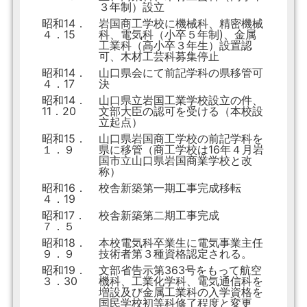
３年制）設立
昭和14．
岩国商工学校に機械科、精密機械
４．15
科、電気科（小卒５年制)、金属
工業科（高小卒３年生）設置認
可、木材工芸科募集停止
昭和14．
山口県会にて前記学科の県移管可
４．17
決
昭和14．
山口県立岩国工業学校設立の件、
11．20
文部大臣の認可を受ける（本校設
立起点）
昭和15．
山口県岩国商工学校の前記学科を
１．９
県に移管（商工学校は16年４月岩
国市立山口県岩国商業学校と改
称）
昭和16．
校舎新築第一期工事完成移転
４．19
昭和17．
校舎新築第二期工事完成
７．５
昭和18．
本校電気科卒業生に電気事業主任
９．９
技術者第３種資格認定される。
昭和19．
文部省告示第363号をもって航空
３．30
機科、工業化学科、電気通信科を
増設及び金属工業科の入学資格を
国民学校初等科修了程度と変更