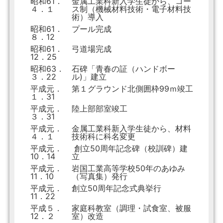
昭和61．
金属工業科新入学生徒から、コー
４．１
ス制（機械材料技術・電子材料技
術）導入
昭和61．
プール完成
８．12
昭和61．
弓道場完成
12．25
昭和63．
石碑「青春の証（ハンドボー
３．22
ル)」建立
平成元．
第１グラウンド北側囲枠99ｍ竣工
１．31
平成元．
陸上部部室竣工
３．31
平成元．
金属工業科新入学生徒から、材料
４．１
技術科に科名変更
平成元．
創立50周年記念碑（校訓碑）建
10．14
立
平成元．
岩国工業高等学校50年のあゆみ
11．10
（写真集）発行
平成元．
創立50周年記念式典挙行
11．22
平成５．
家庭科教室（調理・試食室、被服
12．２
室）改造