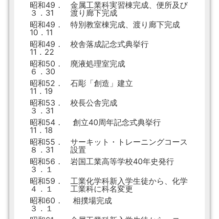
昭和49．
金属工業科実習棟完成、便所及び
３．31
渡り廊下完成
昭和49．
特別教室棟完成、渡り廊下完成
10．11
昭和49．
校舎落成記念式典挙行
11．22
昭和50．
廃液処理室完成
６．30
昭和52．
石彫「創造」建立
11．19
昭和53．
校長公舎完成
３．31
昭和54．
創立40周年記念式典挙行
11．18
昭和55．
サーキット・トレーニングコース
８．31
設置
昭和56．
岩国工業高等学校40年史発行
３．１
昭和59．
工業化学科新入学生徒から、化学
４．１
工業科に科名変更
昭和60．
相撲場完成
３．１