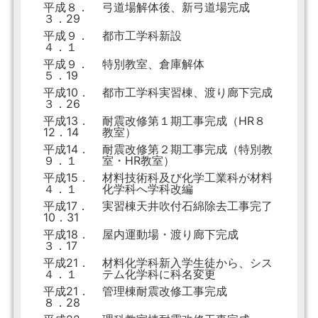
平成８．
弓道場解体後、新弓道場完成
３．29
平成９．
都市工学科新設
４．１
平成９．
特別教室、倉庫解体
５．19
平成10．
都市工学科実習棟、渡り廊下完成
３．26
平成13．
耐震改修第１期工事完成（HR８
12．14
教室）
平成14．
耐震改修第２期工事完成（特別教
９．１
室・HR教室）
平成15．
材料技術科及び化学工業科が材料
４．１
化学科へ学科改編
平成17．
実習棟天井吹付石綿除去工事完了
10．31
平成18．
屋内運動場・渡り廊下完成
３．17
平成21．
材料化学科新入学生徒から、シス
４．１
テム化学科に科名変更
平成21．
管理棟耐震改修工事完成
８．28