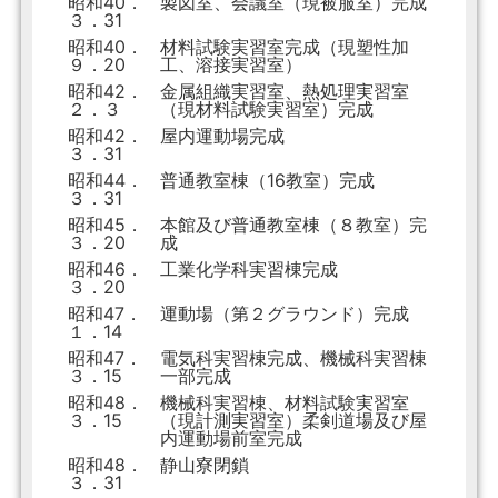
昭和40．
製図室、会議室（現被服室）完成
３．31
昭和40．
材料試験実習室完成（現塑性加
９．20
工、溶接実習室）
昭和42．
金属組織実習室、熱処理実習室
２．３
（現材料試験実習室）完成
昭和42．
屋内運動場完成
３．31
昭和44．
普通教室棟（16教室）完成
３．31
昭和45．
本館及び普通教室棟（８教室）完
３．20
成
昭和46．
工業化学科実習棟完成
３．20
昭和47．
運動場（第２グラウンド）完成
１．14
昭和47．
電気科実習棟完成、機械科実習棟
３．15
一部完成
昭和48．
機械科実習棟、材料試験実習室
３．15
（現計測実習室）柔剣道場及び屋
内運動場前室完成
昭和48．
静山寮閉鎖
３．31