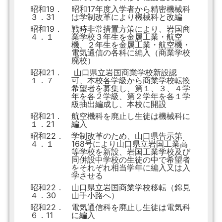
昭和19．
昭和17年度入学者から精密機械科
３．31
は学制改革により機械科と改編
昭和19．
戦時非常措置方策により、岩国商
４．１
業学校３年生を金属工業・航空
機、２年生を金属工業・航空機・
電気通信の各科に編入（商業学校
廃校）
昭和21．
山口県立岩国商業学校新設認
１．７
可、本校各学級から商業学校転換
希望者を募集し、第１、３、４学
年を各２学級、第２学年を各１学
級抽出編成し、本校に開設
昭和21．
航空機科を廃止し生徒は機械科に
１．21
編入
昭和22．
学制改革のため、山口県告示第
４．１
168号により山口県立岩国工業高
等学校を新設、岩国工業学校及び
同併設中学校の生徒の中で希望者
をそれぞれ相当学年に編入又は入
学させる
昭和22．
山口県立岩国商業学校移転（錦見
４．30
山手小路へ）
昭和22．
電気通信科を廃止し生徒は電気科
６．11
に編入