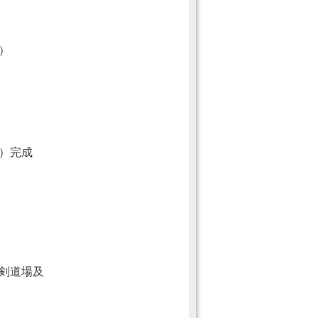
）
）完成
剣道場及