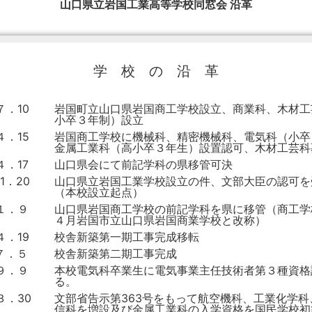
山口県立岩国工業高等学校同窓会 沿革
学 校 の 沿 革
７．10
岩国町立山口県岩国商工学校設立、商業科、木材工
小卒３年制）設立
４．15
岩国商工学校に機械科、精密機械科、電気科（小卒
金属工業科（高小卒３年生）設置認可、木材工芸科
４．17
山口県会にて前記学科の県移管可決
1．20
山口県立岩国工業学校設立の件、文部大臣の認可を
（本校設立起点）
１．９
山口県岩国商工学校の前記学科を県に移管（商工学
４月岩国市立山口県岩国商業学校と改称）
４．19
校舎新築第一期工事完成移転
７．５
校舎新築第二期工事完成
．９．９
本校電気科卒業生に電気事業主任技術者第３種資格
る。
３．30
文部省告示第363号をもって航空機科、工業化学科
信科を増設及び金属工業科の入学資格を国民学校初