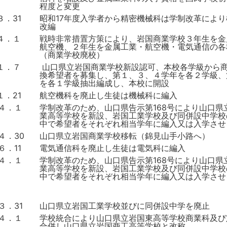
程度と変更
３．31
昭和17年度入学者から精密機械科は学制改革によ
改編
．４．１
戦時非常措置方策により、岩国商業学校３年生を金
航空機、２年生を金属工業・航空機・電気通信の各
（商業学校廃校）
１．７
山口県立岩国商業学校新設認可、本校各学級から
換希望者を募集し、第１、３、４学年を各２学級、
を各１学級抽出編成し、本校に開設
１．21
航空機科を廃止し生徒は機械科に編入
．４．１
学制改革のため、山口県告示第168号により山口県
業高等学校を新設、岩国工業学校及び同併設中学校
中で希望者をそれぞれ相当学年に編入又は入学させ
４．30
山口県立岩国商業学校移転（錦見山手小路へ）
６．11
電気通信科を廃止し生徒は電気科に編入
．４．１
学制改革のため、山口県告示第168号により山口県
業高等学校を新設、岩国工業学校及び同併設中学校
中で希望者をそれぞれ相当学年に編入又は入学させ
３．31
山口県立岩国工業学校並びに同併設中学を廃止
．４．１
学校統合により山口県立岩国東高等学校商業科及び
合併し山口県立岩国商工高等学校と改称