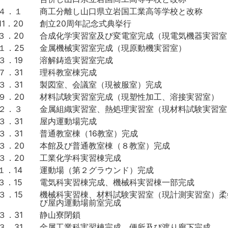
．４．１
商工分離し山口県立岩国工業高等学校と改称
11．20
創立20周年記念式典挙行
３．20
合成化学実習室及び変電室完成（現電気機器実習室
１．25
金属機械実習室完成（現原動機実習室）
３．19
溶解鋳造実習室完成
７．31
理科教室棟完成
３．31
製図室、会議室（現被服室）完成
９．20
材料試験実習室完成（現塑性加工、溶接実習室）
．２．３
金属組織実習室、熱処理実習室（現材料試験実習室
３．31
屋内運動場完成
３．31
普通教室棟（16教室）完成
３．20
本館及び普通教室棟（８教室）完成
３．20
工業化学科実習棟完成
１．14
運動場（第２グラウンド）完成
３．15
電気科実習棟完成、機械科実習棟一部完成
３．15
機械科実習棟、材料試験実習室（現計測実習室）柔
び屋内運動場前室完成
３．31
静山寮閉鎖
３．31
金属工業科実習棟完成、便所及び渡り廊下完成