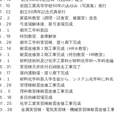
1．10
岩国工業高等学校50年のあゆみ（写真集）発行
1．22
創立50周年記念式典挙行
12．２
家庭科教室（調理・試食室、被服室）改造
３．29
弓道場解体後、新弓道場完成
４．１
都市工学科新設
５．19
特別教室、倉庫解体
３．26
都市工学科実習棟、渡り廊下完成
2．14
耐震改修第１期工事完成（HR８教室）
．９．１
耐震改修第２期工事完成（特別教室・HR教室）
．４．１
材料技術科及び化学工業科が材料化学科へ学科改編
0．31
実習棟天井吹付石綿除去工事完了
３．17
屋内運動場・渡り廊下完成
．４．１
材料化学科新入学生徒から、システム化学科に科名
８．28
管理棟耐震改修工事完成
．３．５
理科教室棟耐震改修工事完成
５．18
多目的練習場完成
11．25
化学工業実習棟耐震改修工事完成
３．26
金属実習棟・電気実習棟・機械実習棟耐震改修工