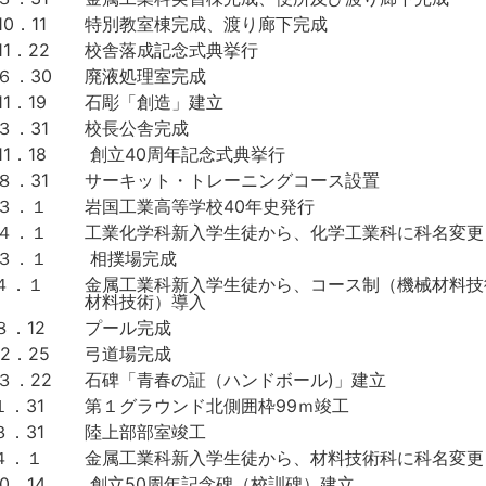
0．11
特別教室棟完成、渡り廊下完成
11．22
校舎落成記念式典挙行
６．30
廃液処理室完成
1．19
石彫「創造」建立
３．31
校長公舎完成
1．18
創立40周年記念式典挙行
８．31
サーキット・トレーニングコース設置
．３．１
岩国工業高等学校40年史発行
．４．１
工業化学科新入学生徒から、化学工業科に科名変更
．３．１
相撲場完成
．４．１
金属工業科新入学生徒から、コース制（機械材料技
材料技術）導入
８．12
プール完成
12．25
弓道場完成
３．22
石碑「青春の証（ハンドボール)」建立
１．31
第１グラウンド北側囲枠99ｍ竣工
３．31
陸上部部室竣工
４．１
金属工業科新入学生徒から、材料技術科に科名変更
0．14
創立50周年記念碑（校訓碑）建立