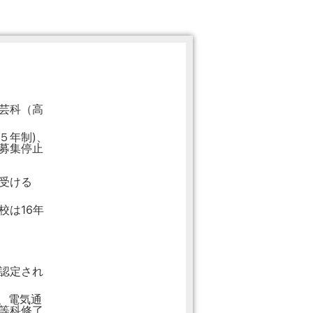
芸科（高
５年制)、
募集停止
受ける
校は16年
認定され
、電気通
等科修了