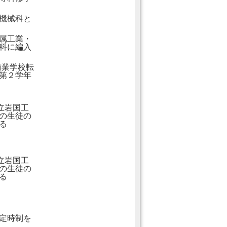
り機械科と
属工業・
科に編入
商業学校転
第２学年
立岩国工
の生徒の
る
立岩国工
の生徒の
る
定時制を