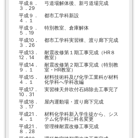
平成８．
弓道場解体後、新弓道場完成
３．29
平成９．
都市工学科新設
４．１
平成９．
特別教室、倉庫解体
５．19
平成10．
都市工学科実習棟、渡り廊下完成
３．26
平成13．
耐震改修第１期工事完成（HR８
12．14
教室）
平成14．
耐震改修第２期工事完成（特別教
９．１
室・HR教室）
平成15．
材料技術科及び化学工業科が材料
４．１
化学科へ学科改編
平成17．
実習棟天井吹付石綿除去工事完了
10．31
平成18．
屋内運動場・渡り廊下完成
３．17
平成21．
材料化学科新入学生徒から、シス
４．１
テム化学科に科名変更
平成21．
管理棟耐震改修工事完成
８．28