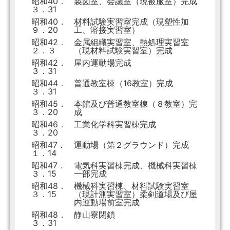
昭和40．
製図室、会議室（現被服室）完成
３．31
昭和40．
材料試験実習室完成（現塑性加
９．20
工、溶接実習室）
昭和42．
金属組織実習室、熱処理実習室
２．３
（現材料試験実習室）完成
昭和42．
屋内運動場完成
３．31
昭和44．
普通教室棟（16教室）完成
３．31
昭和45．
本館及び普通教室棟（８教室）完
３．20
成
昭和46．
工業化学科実習棟完成
３．20
昭和47．
運動場（第２グラウンド）完成
１．14
昭和47．
電気科実習棟完成、機械科実習棟
３．15
一部完成
昭和48．
機械科実習棟、材料試験実習室
３．15
（現計測実習室）柔剣道場及び屋
内運動場前室完成
昭和48．
静山寮閉鎖
３．31