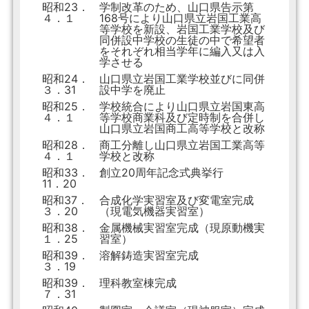
昭和23．
学制改革のため、山口県告示第
４．１
168号により山口県立岩国工業高
等学校を新設、岩国工業学校及び
同併設中学校の生徒の中で希望者
をそれぞれ相当学年に編入又は入
学させる
昭和24．
山口県立岩国工業学校並びに同併
３．31
設中学を廃止
昭和25．
学校統合により山口県立岩国東高
４．１
等学校商業科及び定時制を合併し
山口県立岩国商工高等学校と改称
昭和28．
商工分離し山口県立岩国工業高等
４．１
学校と改称
昭和33．
創立20周年記念式典挙行
11．20
昭和37．
合成化学実習室及び変電室完成
３．20
（現電気機器実習室）
昭和38．
金属機械実習室完成（現原動機実
１．25
習室）
昭和39．
溶解鋳造実習室完成
３．19
昭和39．
理科教室棟完成
７．31