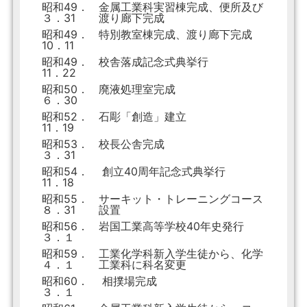
昭和49．
金属工業科実習棟完成、便所及び
３．31
渡り廊下完成
昭和49．
特別教室棟完成、渡り廊下完成
10．11
昭和49．
校舎落成記念式典挙行
11．22
昭和50．
廃液処理室完成
６．30
昭和52．
石彫「創造」建立
11．19
昭和53．
校長公舎完成
３．31
昭和54．
創立40周年記念式典挙行
11．18
昭和55．
サーキット・トレーニングコース
８．31
設置
昭和56．
岩国工業高等学校40年史発行
３．１
昭和59．
工業化学科新入学生徒から、化学
４．１
工業科に科名変更
昭和60．
相撲場完成
３．１