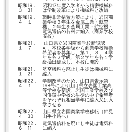
昭和19．
昭和17年度入学者から精密機械科
３．31
は学制改革により機械科と改編
昭和19．
戦時非常措置方策により、岩国商
４．１
業学校３年生を金属工業・航空
機、２年生を金属工業・航空機・
電気通信の各科に編入（商業学校
廃校）
昭和21．
山口県立岩国商業学校新設認
１．７
可、本校各学級から商業学校転換
希望者を募集し、第１、３、４学
年を各２学級、第２学年を各１学
級抽出編成し、本校に開設
昭和21．
航空機科を廃止し生徒は機械科に
１．21
編入
昭和22．
学制改革のため、山口県告示第
４．１
168号により山口県立岩国工業高
等学校を新設、岩国工業学校及び
同併設中学校の生徒の中で希望者
をそれぞれ相当学年に編入又は入
学させる
昭和22．
山口県立岩国商業学校移転（錦見
４．30
山手小路へ）
昭和22．
電気通信科を廃止し生徒は電気科
６．11
に編入