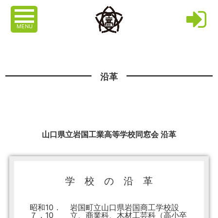
MENU
沿革
山口県立岩国工業高等学校同窓会 沿革
学 校 の 沿 革
昭和10．
岩国町立山口県岩国商工学校設
７．10
立、商業科、木材工芸科（高小卒