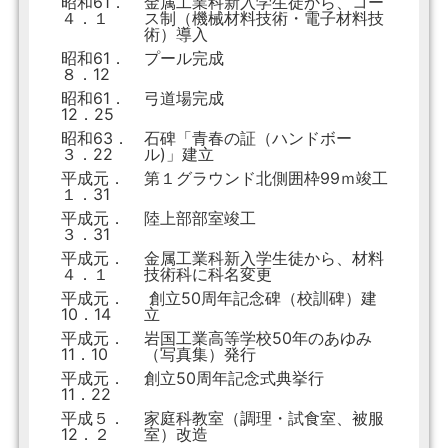
昭和61．
金属工業科新入学生徒から、コー
４．１
ス制（機械材料技術・電子材料技
術）導入
昭和61．
プール完成
８．12
昭和61．
弓道場完成
12．25
昭和63．
石碑「青春の証（ハンドボー
３．22
ル)」建立
平成元．
第１グラウンド北側囲枠99ｍ竣工
１．31
平成元．
陸上部部室竣工
３．31
平成元．
金属工業科新入学生徒から、材料
４．１
技術科に科名変更
平成元．
創立50周年記念碑（校訓碑）建
10．14
立
平成元．
岩国工業高等学校50年のあゆみ
11．10
（写真集）発行
平成元．
創立50周年記念式典挙行
11．22
平成５．
家庭科教室（調理・試食室、被服
12．２
室）改造