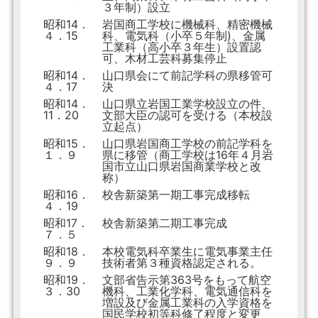
３年制）設立
昭和14．
岩国商工学校に機械科、精密機械
４．15
科、電気科（小卒５年制)、金属
工業科（高小卒３年生）設置認
可、木材工芸科募集停止
昭和14．
山口県会にて前記学科の県移管可
４．17
決
昭和14．
山口県立岩国工業学校設立の件、
11．20
文部大臣の認可を受ける（本校設
立起点）
昭和15．
山口県岩国商工学校の前記学科を
１．９
県に移管（商工学校は16年４月岩
国市立山口県岩国商業学校と改
称）
昭和16．
校舎新築第一期工事完成移転
４．19
昭和17．
校舎新築第二期工事完成
７．５
昭和18．
本校電気科卒業生に電気事業主任
９．９
技術者第３種資格認定される。
昭和19．
文部省告示第363号をもって航空
３．30
機科、工業化学科、電気通信科を
増設及び金属工業科の入学資格を
国民学校初等科修了程度と変更