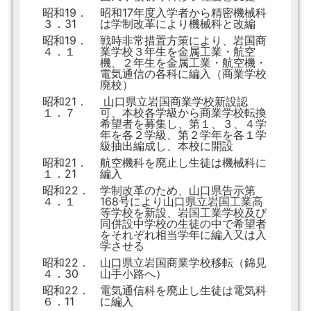
昭和19．
昭和17年度入学者から精密機械科
３．31
は学制改革により機械科と改編
昭和19．
戦時非常措置方策により、岩国商
４．１
業学校３年生を金属工業・航空
機、２年生を金属工業・航空機・
電気通信の各科に編入（商業学校
廃校）
昭和21．
山口県立岩国商業学校新設認
１．７
可、本校各学級から商業学校転換
希望者を募集し、第１、３、４学
年を各２学級、第２学年を各１学
級抽出編成し、本校に開設
昭和21．
航空機科を廃止し生徒は機械科に
１．21
編入
昭和22．
学制改革のため、山口県告示第
４．１
168号により山口県立岩国工業高
等学校を新設、岩国工業学校及び
同併設中学校の生徒の中で希望者
をそれぞれ相当学年に編入又は入
学させる
昭和22．
山口県立岩国商業学校移転（錦見
４．30
山手小路へ）
昭和22．
電気通信科を廃止し生徒は電気科
６．11
に編入