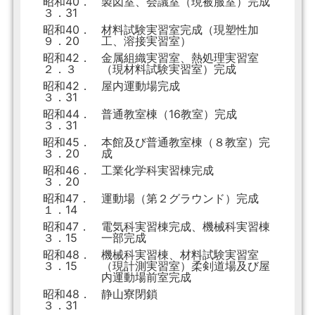
昭和40．
製図室、会議室（現被服室）完成
３．31
昭和40．
材料試験実習室完成（現塑性加
９．20
工、溶接実習室）
昭和42．
金属組織実習室、熱処理実習室
２．３
（現材料試験実習室）完成
昭和42．
屋内運動場完成
３．31
昭和44．
普通教室棟（16教室）完成
３．31
昭和45．
本館及び普通教室棟（８教室）完
３．20
成
昭和46．
工業化学科実習棟完成
３．20
昭和47．
運動場（第２グラウンド）完成
１．14
昭和47．
電気科実習棟完成、機械科実習棟
３．15
一部完成
昭和48．
機械科実習棟、材料試験実習室
３．15
（現計測実習室）柔剣道場及び屋
内運動場前室完成
昭和48．
静山寮閉鎖
３．31