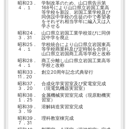
昭和23．
学制改革のため、山口県告示第
４．１
168号により山口県立岩国工業高
等学校を新設、岩国工業学校及び
同併設中学校の生徒の中で希望者
をそれぞれ相当学年に編入又は入
学させる
昭和24．
山口県立岩国工業学校並びに同併
３．31
設中学を廃止
昭和25．
学校統合により山口県立岩国東高
４．１
等学校商業科及び定時制を合併し
山口県立岩国商工高等学校と改称
昭和28．
商工分離し山口県立岩国工業高等
４．１
学校と改称
昭和33．
創立20周年記念式典挙行
11．20
昭和37．
合成化学実習室及び変電室完成
３．20
（現電気機器実習室）
昭和38．
金属機械実習室完成（現原動機実
１．25
習室）
昭和39．
溶解鋳造実習室完成
３．19
昭和39．
理科教室棟完成
７．31