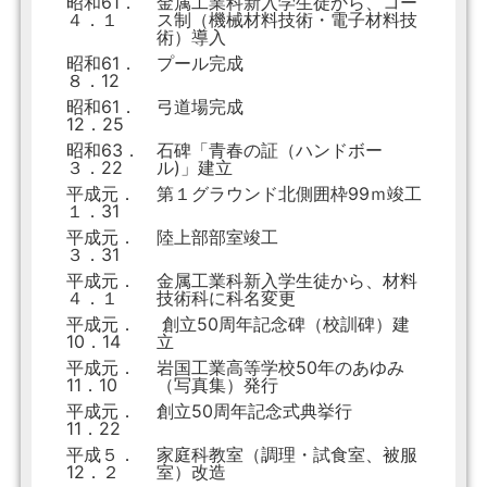
昭和61．
金属工業科新入学生徒から、コー
４．１
ス制（機械材料技術・電子材料技
術）導入
昭和61．
プール完成
８．12
昭和61．
弓道場完成
12．25
昭和63．
石碑「青春の証（ハンドボー
３．22
ル)」建立
平成元．
第１グラウンド北側囲枠99ｍ竣工
１．31
平成元．
陸上部部室竣工
３．31
平成元．
金属工業科新入学生徒から、材料
４．１
技術科に科名変更
平成元．
創立50周年記念碑（校訓碑）建
10．14
立
平成元．
岩国工業高等学校50年のあゆみ
11．10
（写真集）発行
平成元．
創立50周年記念式典挙行
11．22
平成５．
家庭科教室（調理・試食室、被服
12．２
室）改造