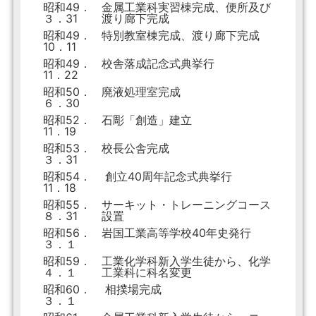
昭和49．
金属工業科実習棟完成、便所及び
３．31
渡り廊下完成
昭和49．
特別教室棟完成、渡り廊下完成
10．11
昭和49．
校舎落成記念式典挙行
11．22
昭和50．
廃液処理室完成
６．30
昭和52．
石彫「創造」建立
11．19
昭和53．
校長公舎完成
３．31
昭和54．
創立40周年記念式典挙行
11．18
昭和55．
サーキット・トレーニングコース
８．31
設置
昭和56．
岩国工業高等学校40年史発行
３．１
昭和59．
工業化学科新入学生徒から、化学
４．１
工業科に科名変更
昭和60．
相撲場完成
３．１