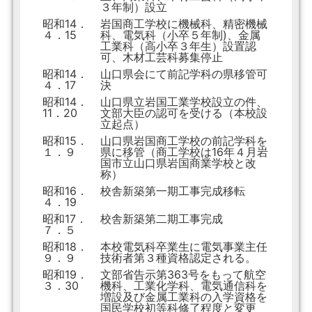
３年制）設立
昭和14．
岩国商工学校に機械科、精密機械
４．15
科、電気科（小卒５年制)、金属
工業科（高小卒３年生）設置認
可、木材工芸科募集停止
昭和14．
山口県会にて前記学科の県移管可
４．17
決
昭和14．
山口県立岩国工業学校設立の件、
11．20
文部大臣の認可を受ける（本校設
立起点）
昭和15．
山口県岩国商工学校の前記学科を
１．９
県に移管（商工学校は16年４月岩
国市立山口県岩国商業学校と改
称）
昭和16．
校舎新築第一期工事完成移転
４．19
昭和17．
校舎新築第二期工事完成
７．５
昭和18．
本校電気科卒業生に電気事業主任
９．９
技術者第３種資格認定される。
昭和19．
文部省告示第363号をもって航空
３．30
機科、工業化学科、電気通信科を
増設及び金属工業科の入学資格を
国民学校初等科修了程度と変更