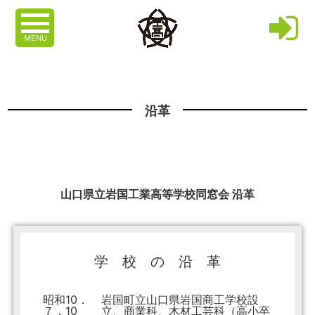
MENU
沿革
山口県立岩国工業高等学校同窓会 沿革
学 校 の 沿 革
昭和10．
岩国町立山口県岩国商工学校設
７．10
立、商業科、木材工芸科（高小卒