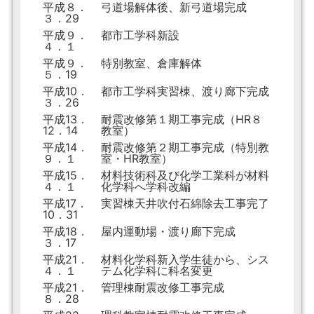
平成８．
弓道場解体後、新弓道場完成
３．29
平成９．
都市工学科新設
４．１
平成９．
特別教室、倉庫解体
５．19
平成10．
都市工学科実習棟、渡り廊下完成
３．26
平成13．
耐震改修第１期工事完成（HR８
12．14
教室）
平成14．
耐震改修第２期工事完成（特別教
９．１
室・HR教室）
平成15．
材料技術科及び化学工業科が材料
４．１
化学科へ学科改編
平成17．
実習棟天井吹付石綿除去工事完了
10．31
平成18．
屋内運動場・渡り廊下完成
３．17
平成21．
材料化学科新入学生徒から、シス
４．１
テム化学科に科名変更
平成21．
管理棟耐震改修工事完成
８．28