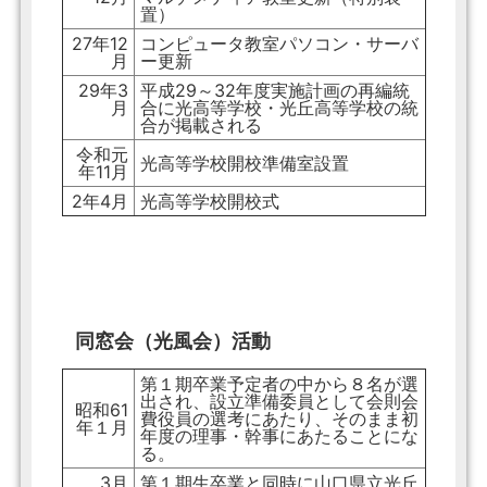
置）
27年12
コンピュータ教室パソコン・サーバ
月
ー更新
29年3
平成29～32年度実施計画の再編統
月
合に光高等学校・光丘高等学校の統
合が掲載される
令和元
光高等学校開校準備室設置
年11月
2年4月
光高等学校開校式
同窓会（光風会）活動
第１期卒業予定者の中から８名が選
出され、設立準備委員として会則会
昭和61
費役員の選考にあたり、そのまま初
年１月
年度の理事・幹事にあたることにな
る。
3月
第１期生卒業と同時に山口県立光丘