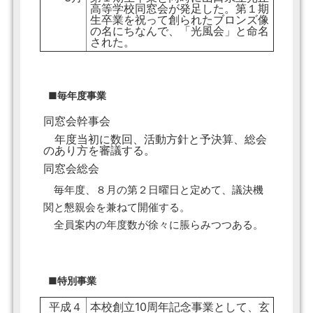
高等学校同窓会が発足した。第１期
生卒業を祝って創られたブロンズ像
の名にちなんで、「光風会」と命名
された。
■毎年度事業
同窓会幹事会
年度当初に数回、活動方針と予決算、総会
のあり方を審議する。
同窓会総会
毎年度、８月の第２日曜日と定めて、議決機
関と懇親会を兼ねて開催する。
全員案内の年度数が徐々に脹らみつつある。
■特別事業
平成４
本校創立10周年記念事業として、玄