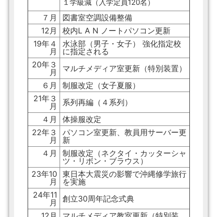
１学級減（入学定員120名）
７月
図書室空調設備整備
12月
校内L A N ノートパソコン更新
19年４
水泳部（男子・女子） 強化指定校
月
に指定される
20年３
マルチメディア室更新（特別装置）
月
６月
制服改定（女子夏服）
21年３
系列再編（４系列）
月
４月
体操服改定
22年３
パソコン室更新、教員用サーバー更
月
新
４月
制服改定（ネクタイ・カッターシャ
ツ・リボン・ブラウス）
23年10
東日本大震災の影響で沖縄修学旅行
月
を実施
24年11
創立30周年記念式典
月
12月
マルチメディア教室更新（特別装