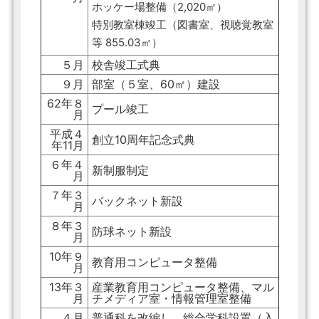
ホッケー場整備（2,020㎡）
特別教室棟竣工（図書室、視聴覚教室
等 855.03㎡）
５月
校舎竣工式典
９月
部室（５室、60㎡）建設
62年８
プール竣工
月
平成４
創立10周年記念式典
年11月
６年４
新制服制定
月
７年３
バックネット新設
月
８年３
防球ネット新設
月
10年９
教育用コンピュータ整備
月
13年３
産業教育用コンピュータ整備、マル
月
チメディア室・情報管理室整備
４月
普通科を改編し、総合学科設置（入