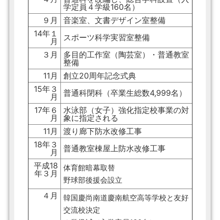
学定員４学級160名）
９月
音楽室、文書デザイン室整備
14年１
スポーツ科学実習室整備
月
３月
多目的工作室（陶芸室）・普通教室
整備
11月
創立20周年記念式典
15年３
普通科閉科（卒業生総数4,999名）
月
17年６
水泳部（女子）強化指定校事業の対
月
象に指定される
11月
渡り廊下防水改修工事
18年３
普通教室棟屋上防水改修工事
月
平成18
体育館暗幕取替
年３月
野球部後援会設立
４月
韓国慶尚南道慶南航空高等学校と友好
交流校決定