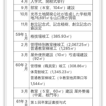
４月
入学式、開校式挙行
９月
部室（８室、104㎡）建設
10月
光市土地開発公社が造成した学校用
地76,691㎡を山口県が買収
11月
創立記念式、記念植樹、創立記念の
森設定
59年１
格技場竣工（385.93㎡）
月
２月
管理特別教室棟竣工（2,067.25㎡）
普通教室棟竣工（1,285㎡）
３月
屋外便所建設（10㎡）弓道場建設
（92㎡）
60年２
管理棟（職員室）竣工（308.86㎡）
月
体育館竣工（1,345.23㎡）
普通教室棟竣工（９教室他昇降口等
1,544㎡）
３月
教室（５室、60㎡）建設 屋外整備
（中庭、校門等）
61年３
第１回卒業証書授与式
月