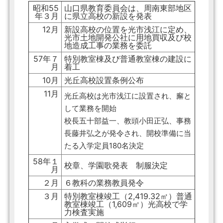
昭和55
山口県教育委員会は、周南東部地区
年３月
に県立高校の新設を発表
12月
新設高校の位置を光市浅江に定め、
光市土地開発公社に用地買収及び校
地造成工事の業務を委託
57年７
特別教室棟及び普通教室棟の建設に
月
着工
10月
光丘高校設置条例公布
11月
光丘高校は光市浅江に設置され、廨と
して業務を開始
校長五十部益一、教頭小田正弘、事務
長藤井弘之が発令され、開校準備に当
たる入学定員180名決定
58年１
校章、学園歌発表 制服決定
月
２月
６教科の業務教員発令
３月
特別教室棟竣工（2,419.32㎡）普通
教室棟竣工（1,609㎡）光高校で学
力検査実施