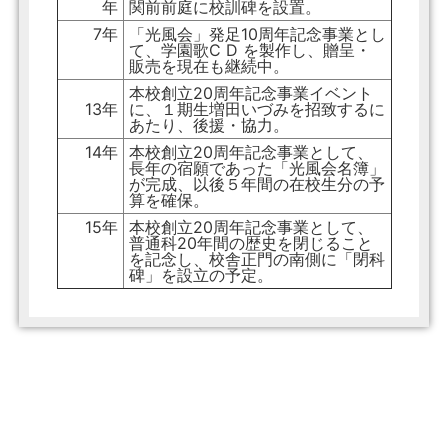
年
関前前庭に校訓碑を設置。
7年
「光風会」発足10周年記念事業とし
て、学園歌C D を製作し、贈呈・
販売を現在も継続中。
本校創立20周年記念事業イベント
13年
に、１期生増田いづみを招致するに
あたり、後援・協力。
14年
本校創立20周年記念事業として、
長年の宿願であった「光風会名簿」
が完成、以後５年間の在校生分の予
算を確保。
15年
本校創立20周年記念事業として、
普通科20年間の歴史を閉じること
を記念し、校舎正門の南側に「閉科
碑」を設立の予定。