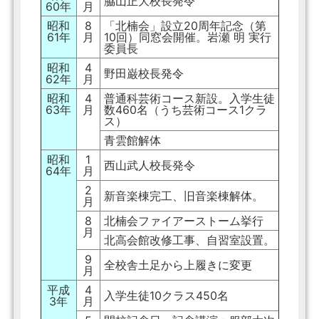
脇山正大校長発令
60年
月
昭和
8
「北楠会」設立20周年記念（第
61年
月
10回）同窓会開催。岩瀬 明 実行
委員長
昭和
4
野田巌校長発令
62年
月
昭和
4
普通科芸術コース新設。入学生徒
63年
月
数460名（うち芸術コース1クラ
ス）
青雲館解体
昭和
1
西山武人校長発令
64年
月
2
新音楽棟完工、旧音楽棟解体。
月
8
北楠会ファイアーストーム挙行
月
北高会館改修工事、自習室設置。
9
全校舎土足から上履きに変更
月
平成
4
入学生徒10クラス450名
3年
月