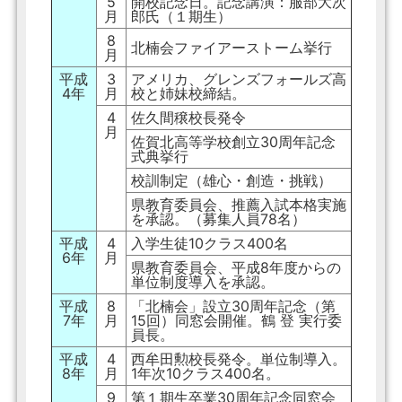
5
開校記念日。記念講演：服部大次
月
郎氏（１期生）
8
北楠会ファイアーストーム挙行
月
平成
3
アメリカ、グレンズフォールズ高
4年
月
校と姉妹校締結。
4
佐久間穣校長発令
月
佐賀北高等学校創立30周年記念
式典挙行
校訓制定（雄心・創造・挑戦）
県教育委員会、推薦入試本格実施
を承認。（募集人員78名）
平成
4
入学生徒10クラス400名
6年
月
県教育委員会、平成8年度からの
単位制度導入を承認。
平成
8
「北楠会」設立30周年記念（第
7年
月
15回）同窓会開催。鶴 登 実行委
員長。
平成
4
西牟田勲校長発令。単位制導入。
8年
月
1年次10クラス400名。
9
第１期生卒業30周年記念同窓会