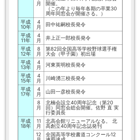
月
開催。
（この年より毎年各期の卒業30
周年同窓会が開催さる。）
平成
4
田中祐嗣校長発令
10年
月
平成
4
井上正一郎校長発令
11年
月
平成
8
第82回全国高等学校野球選手権
12年
月
大会（甲子園）初出場
平成
4
河東英明校長発令
13年
月
平成
4
川崎湧三校長発令
15年
月
平成
4
山田一彦校長発令
17年
月
8
北楠会設立40周年記念（第20
月
回）同窓会総会開催。佐野 直 実
行委員長
平成
11
北高会館リニューアルなる。 北
18年
月
高創立40周年記念誌発刊
12
全国高等学校書道コンクール12
月
連覇達成