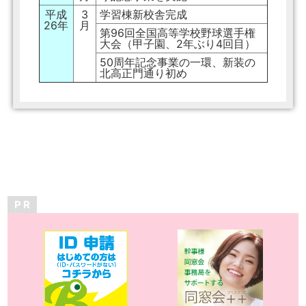
平成
3
学習棟新校舎完成
26年
月
第96回全国高等学校野球選手権
大会（甲子園、2年ぶり4回目）
50周年記念事業の一環、新装の
北高正門通り初め
P R