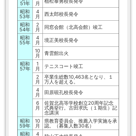
植松泰勇校長発令
51年
月
昭和
4
西太郎校長発令
53年
月
昭和
2
同窓会館（北高会館）竣工
54年
月
昭和
4
境正美校長発令
55年
月
10
青雲館出火
月
昭和
1
テニスコート竣工
57年
月
2
卒業生総数10,463名となり、１
月
万人を超える。
4
田原硯孔校長発令
月
6
佐賀北高等学校創立20周年記念
月
式典挙行。古田求氏（１期生）記
念講演
昭和
10
県教育委員会、推薦入学実施を承
59年
月
認。（募集人数30名）
昭和
4