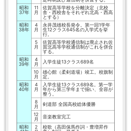
昭和
11
佐賀高等学校を分離決定（北校
37年
月
舎・西校舎をそれぞれ北高・西高
とする）
昭和
4
永井茂雄校長発令。第一回1学年
38年
月
生12クラス645名の入学式を挙
行。
5
佐賀高等学校通信制は廃止され佐
月
賀北高等学校通信制がこれを併合
する。
昭和
4
入学生徒13クラス689名
39年
月
10
雄心館（柔剣道場）竣工。校旗制
月
定。
昭和
4
入学生徒13クラス689名。第一学
40年
月
年から第三学年まで揃い、全容が
整う。
8
剣道部 全国高校総体優勝
月
12
音楽教室完工
月
昭和
2
校歌（高田保馬作詞・豊増昇作