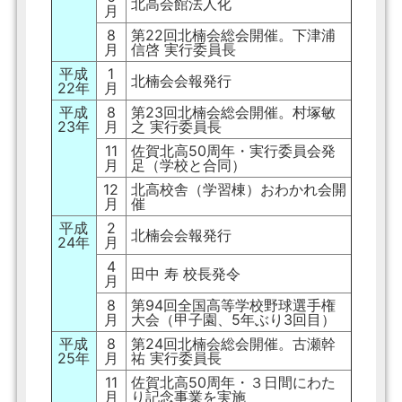
北高会館法人化
月
8
第22回北楠会総会開催。下津浦
月
信啓 実行委員長
平成
1
北楠会会報発行
22年
月
平成
8
第23回北楠会総会開催。村塚敏
23年
月
之 実行委員長
11
佐賀北高50周年・実行委員会発
月
足（学校と合同）
12
北高校舎（学習棟）おわかれ会開
月
催
平成
2
北楠会会報発行
24年
月
4
田中 寿 校長発令
月
8
第94回全国高等学校野球選手権
月
大会（甲子園、5年ぶり3回目）
平成
8
第24回北楠会総会開催。古瀬幹
25年
月
祐 実行委員長
11
佐賀北高50周年・３日間にわた
月
り記念事業を実施