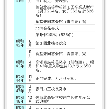
41年
月
曲）制定、発表会。
佐賀北高等学校第１回卒業式挙行
（男子264名、女子362名 計626
名）
食堂兼同窓会館（青雲館）起工
北楠会発会式
第1回卒業式（626名）
昭和
8
第１回北楠会総会
42年
月
9
食堂兼同窓会館「青雲館」完工
月
昭和
4
高添泰厳校長発令（前教頭）。昭
43年
月
和43年度入学生徒13クラス650
名。
昭和
11
正門完成。とおりぞめ。
44年
月
昭和
4
坂田力三校長発令
47年
月
昭和
10
佐賀北高等学校創立10周年記念
48年
月
式典挙行
昭和
4