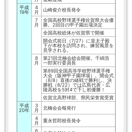
平成
4
山崎俊介校長発令
19年
月
7
全国高校野球選手権佐賀県大会優
月
勝。2回目の甲子園出場決定
全国高校総体が佐賀県で開催
開会式前日（7/27）に皇太子殿
下が本校を訪問され、練習風景を
見学される。
8
第21回北楠会総会開催。千綿浩
月
一郎実行委員長
第89回全国高等学校野球選手権
大会（阪神甲子園球場）。開会式
（8/8）直後の緒戦で勝利し、決
勝戦（8/22）では広島代表・広
陵高校を5対4で下し初優勝！
佐賀北高野球部、県民栄誉賞受賞
平成
3
北楠会会報発行
20年
月
4
重永哲郎校長発令
月
6