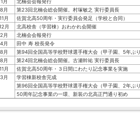
1月
北楠会会報発行
8月
第23回北楠会総会開催。村塚敏之 実行委員長
11月
佐賀北高50周年・実行委員会発足（学校と合同）
12月
北高校舎（学習棟）おわかれ会開催
2月
北楠会会報発行
4月
田中 寿 校長発令
8月
第94回全国高等学校野球選手権大会（甲子園、5年ぶ
8月
第24回北楠会総会開催。古瀬幹祐 実行委員長
11月
佐賀北高50周年・３日間にわたり記念事業を実施
3月
学習棟新校舎完成
第96回全国高等学校野球選手権大会（甲子園、2年ぶ
50周年記念事業の一環、新装の北高正門通り初め