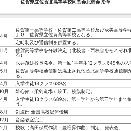
佐賀県立佐賀北高等学校同窓会北楠会 沿革
佐賀第一高等学校・佐賀第二高等学校及び成美高等学
より、佐賀県立佐賀高等学校となる。
4月
定時制及び通信制を併置する。
11月
佐賀高等学校を分離決定（北校舎・西校舎をそれぞれ
る）
4月
永井茂雄校長発令。第一回1学年生12クラス645名の
5月
佐賀高等学校通信制は廃止され佐賀北高等学校通信制
る。
4月
入学生徒13クラス689名
10月
雄心館（柔剣道場）竣工。校旗制定。
4月
入学生徒13クラス689名。第一学年から第三学年まで
う。
8月
剣道部 全国高校総体優勝
12月
音楽教室完工
2月
校歌（高田保馬作詞・豊増昇作曲）制定、発表会。