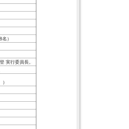
8名）
登 実行委員長。
。
。）