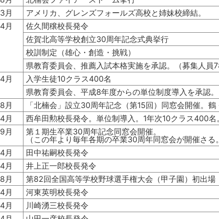
3月
アメリカ、グレンズフォールズ高校と姉妹校締結。
4月
佐久間穣校長発令
佐賀北高等学校創立30周年記念式典挙行
校訓制定（雄心・創造・挑戦）
県教育委員会、推薦入試本格実施を承認。（募集人員7
4月
入学生徒10クラス400名
県教育委員会、平成8年度からの単位制度導入を承認。
8月
「北楠会」設立30周年記念（第15回）同窓会開催。鶴 
4月
西牟田勲校長発令。単位制導入。1年次10クラス400名
9月
第１期生卒業30周年記念同窓会開催。
（この年より毎年各期の卒業30周年同窓会が開催さる
4月
田中祐嗣校長発令
4月
井上正一郎校長発令
8月
第82回全国高等学校野球選手権大会（甲子園）初出場
4月
河東英明校長発令
4月
川崎湧三校長発令
4月
山田一彦校長発令