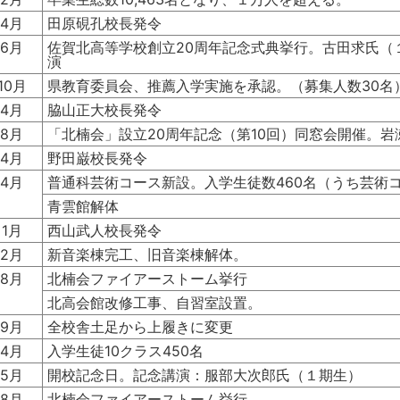
4月
田原硯孔校長発令
6月
佐賀北高等学校創立20周年記念式典挙行。古田求氏（
演
10月
県教育委員会、推薦入学実施を承認。（募集人数30名
4月
脇山正大校長発令
8月
「北楠会」設立20周年記念（第10回）同窓会開催。岩瀬
4月
野田巌校長発令
4月
普通科芸術コース新設。入学生徒数460名（うち芸術コ
青雲館解体
1月
西山武人校長発令
2月
新音楽棟完工、旧音楽棟解体。
8月
北楠会ファイアーストーム挙行
北高会館改修工事、自習室設置。
9月
全校舎土足から上履きに変更
4月
入学生徒10クラス450名
5月
開校記念日。記念講演：服部大次郎氏（１期生）
8月
北楠会ファイアーストーム挙行