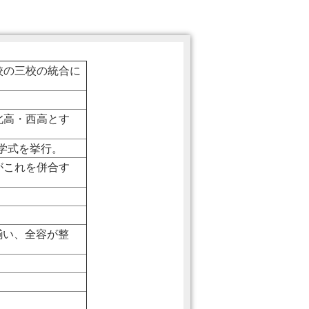
校の三校の統合に
北高・西高とす
入学式を挙行。
がこれを併合す
揃い、全容が整