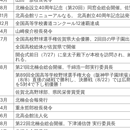
8月
北楠会設立40周年記念（第20回）同窓会総会開催。佐
11月
北高会館リニューアルなる。 北高創立40周年記念誌発
12月
全国高等学校書道コンクール12連覇達成
4月
山崎俊介校長発令
7月
全国高校野球選手権佐賀県大会優勝。2回目の甲子園出
全国高校総体が佐賀県で開催
開会式前日（7/27）に皇太子殿下が本校を訪問され、
れる。
8月
第21回北楠会総会開催。千綿浩一郎実行委員長
第89回全国高等学校野球選手権大会（阪神甲子園球場
（8/8）直後の緒戦で勝利し、決勝戦（8/22）では広
を5対4で下し初優勝！
佐賀北高野球部、県民栄誉賞受賞
3月
北楠会会報発行
4月
重永哲郎校長発令
6月
北高会館法人化
8月
第22回北楠会総会開催。下津浦信啓 実行委員長