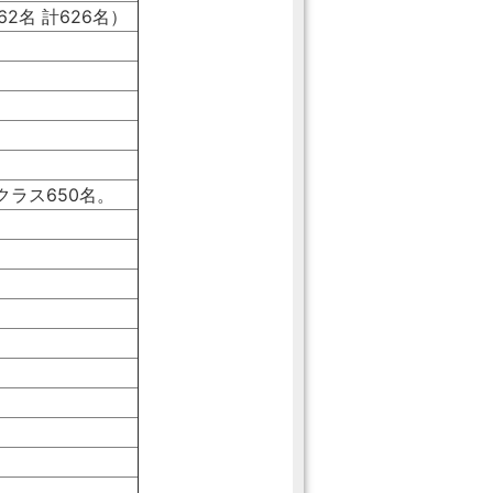
2名 計626名）
クラス650名。