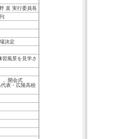
野 直 実行委員長
刊
場決定
練習風景を見学さ
）。開会式
島代表・広陵高校