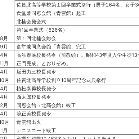
佐賀北高等学校第１回卒業式挙行（男子264名、女子36
食堂兼同窓会館（青雲館）起工
北楠会発会式
第1回卒業式（626名）
8月
第１回北楠会総会
9月
食堂兼同窓会館「青雲館」完工
4月
高添泰厳校長発令（前教頭）。昭和43年度入学生徒13
11月
正門完成。とおりぞめ。
4月
坂田力三校長発令
10月
佐賀北高等学校創立10周年記念式典挙行
4月
植松泰勇校長発令
4月
西太郎校長発令
2月
同窓会館（北高会館）竣工
4月
境正美校長発令
10月
青雲館出火
1月
テニスコート竣工
2月
卒業生総数10,463名となり、１万人を超える。