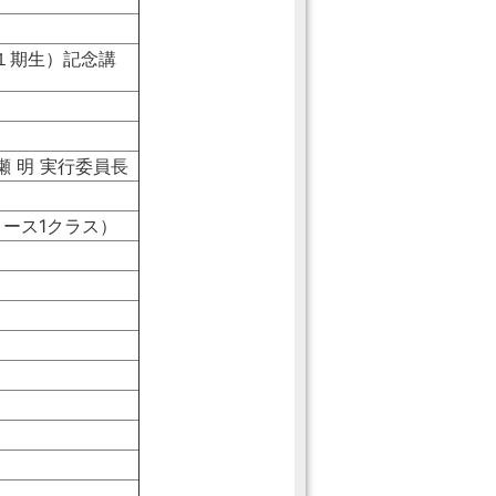
１期生）記念講
）
 明 実行委員長
ース1クラス）