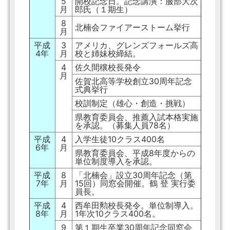
5
開校記念日。記念講演：服部大次
月
郎氏（１期生）
8
北楠会ファイアーストーム挙行
月
平成
3
アメリカ、グレンズフォールズ高
4年
月
校と姉妹校締結。
4
佐久間穣校長発令
月
佐賀北高等学校創立30周年記念
式典挙行
校訓制定（雄心・創造・挑戦）
県教育委員会、推薦入試本格実施
を承認。（募集人員78名）
平成
4
入学生徒10クラス400名
6年
月
県教育委員会、平成8年度からの
単位制度導入を承認。
平成
8
「北楠会」設立30周年記念（第
7年
月
15回）同窓会開催。鶴 登 実行委
員長。
平成
4
西牟田勲校長発令。単位制導入。
8年
月
1年次10クラス400名。
9
第１期生卒業30周年記念同窓会