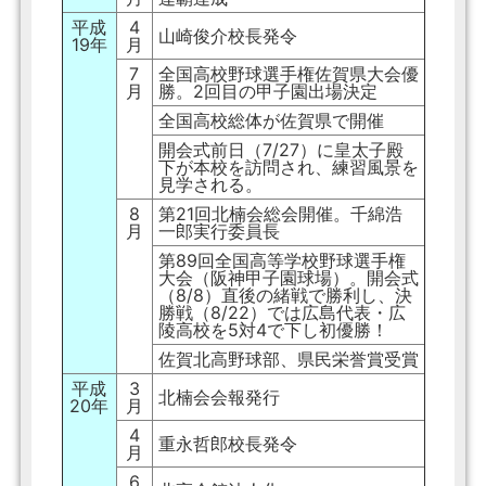
平成
4
山崎俊介校長発令
19年
月
7
全国高校野球選手権佐賀県大会優
月
勝。2回目の甲子園出場決定
全国高校総体が佐賀県で開催
開会式前日（7/27）に皇太子殿
下が本校を訪問され、練習風景を
見学される。
8
第21回北楠会総会開催。千綿浩
月
一郎実行委員長
第89回全国高等学校野球選手権
大会（阪神甲子園球場）。開会式
（8/8）直後の緒戦で勝利し、決
勝戦（8/22）では広島代表・広
陵高校を5対4で下し初優勝！
佐賀北高野球部、県民栄誉賞受賞
平成
3
北楠会会報発行
20年
月
4
重永哲郎校長発令
月
6