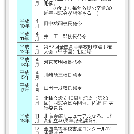
月
開催。
（この年より毎年各期の卒業30
周年同窓会が開催さる。）
平成
4
田中祐嗣校長発令
10年
月
平成
4
井上正一郎校長発令
11年
月
平成
8
第82回全国高等学校野球選手権
12年
月
大会（甲子園）初出場
平成
4
河東英明校長発令
13年
月
平成
4
川崎湧三校長発令
15年
月
平成
4
山田一彦校長発令
17年
月
8
北楠会設立40周年記念（第20
月
回）同窓会総会開催。佐野 直 実
行委員長
平成
11
北高会館リニューアルなる。 北
18年
月
高創立40周年記念誌発刊
12
全国高等学校書道コンクール12
月
連覇達成