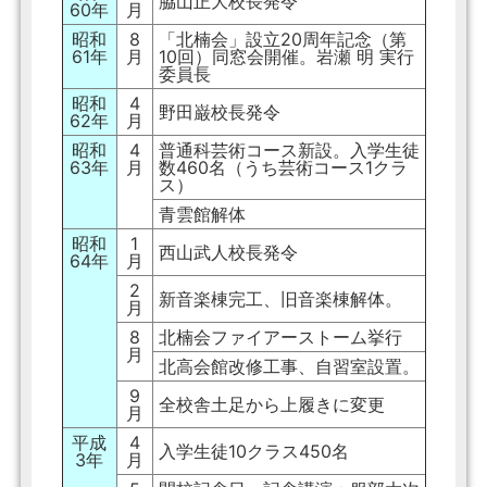
脇山正大校長発令
60年
月
昭和
8
「北楠会」設立20周年記念（第
61年
月
10回）同窓会開催。岩瀬 明 実行
委員長
昭和
4
野田巌校長発令
62年
月
昭和
4
普通科芸術コース新設。入学生徒
63年
月
数460名（うち芸術コース1クラ
ス）
青雲館解体
昭和
1
西山武人校長発令
64年
月
2
新音楽棟完工、旧音楽棟解体。
月
8
北楠会ファイアーストーム挙行
月
北高会館改修工事、自習室設置。
9
全校舎土足から上履きに変更
月
平成
4
入学生徒10クラス450名
3年
月