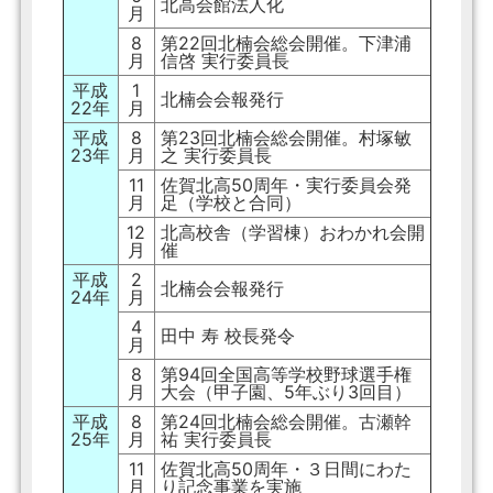
北高会館法人化
月
8
第22回北楠会総会開催。下津浦
月
信啓 実行委員長
平成
1
北楠会会報発行
22年
月
平成
8
第23回北楠会総会開催。村塚敏
23年
月
之 実行委員長
11
佐賀北高50周年・実行委員会発
月
足（学校と合同）
12
北高校舎（学習棟）おわかれ会開
月
催
平成
2
北楠会会報発行
24年
月
4
田中 寿 校長発令
月
8
第94回全国高等学校野球選手権
月
大会（甲子園、5年ぶり3回目）
平成
8
第24回北楠会総会開催。古瀬幹
25年
月
祐 実行委員長
11
佐賀北高50周年・３日間にわた
月
り記念事業を実施