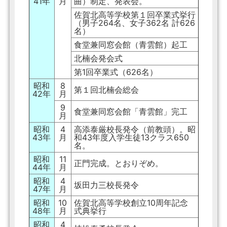
41年
月
曲）制定、発表会。
佐賀北高等学校第１回卒業式挙行
（男子264名、女子362名 計626
名）
食堂兼同窓会館（青雲館）起工
北楠会発会式
第1回卒業式（626名）
昭和
8
第１回北楠会総会
42年
月
9
食堂兼同窓会館「青雲館」完工
月
昭和
4
高添泰厳校長発令（前教頭）。昭
43年
月
和43年度入学生徒13クラス650
名。
昭和
11
正門完成。とおりぞめ。
44年
月
昭和
4
坂田力三校長発令
47年
月
昭和
10
佐賀北高等学校創立10周年記念
48年
月
式典挙行
昭和
4