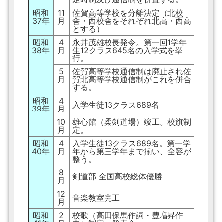
昭和
11
佐賀高等学校を分離決定（北校
37年
月
舎・西校舎をそれぞれ北高・西高
とする）
昭和
4
永井茂雄校長発令。第一回1学年
38年
月
生12クラス645名の入学式を挙
行。
5
佐賀高等学校通信制は廃止され佐
月
賀北高等学校通信制がこれを併合
する。
昭和
4
入学生徒13クラス689名
39年
月
10
雄心館（柔剣道場）竣工。校旗制
月
定。
昭和
4
入学生徒13クラス689名。第一学
40年
月
年から第三学年まで揃い、全容が
整う。
8
剣道部 全国高校総体優勝
月
12
音楽教室完工
月
昭和
2
校歌（高田保馬作詞・豊増昇作