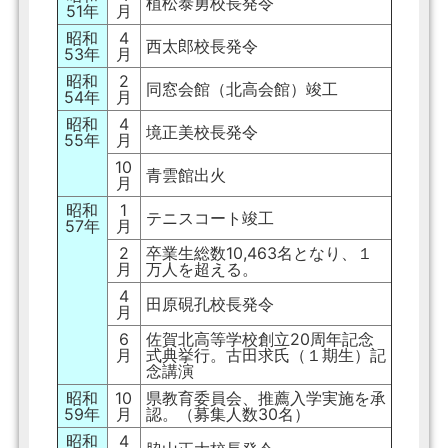
植松泰勇校長発令
51年
月
昭和
4
西太郎校長発令
53年
月
昭和
2
同窓会館（北高会館）竣工
54年
月
昭和
4
境正美校長発令
55年
月
10
青雲館出火
月
昭和
1
テニスコート竣工
57年
月
2
卒業生総数10,463名となり、１
月
万人を超える。
4
田原硯孔校長発令
月
6
佐賀北高等学校創立20周年記念
月
式典挙行。古田求氏（１期生）記
念講演
昭和
10
県教育委員会、推薦入学実施を承
59年
月
認。（募集人数30名）
昭和
4