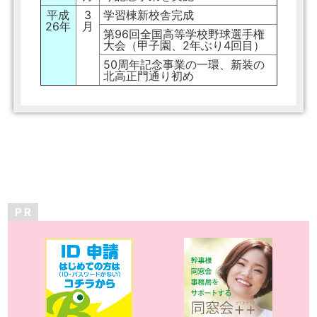
平成
3
学習棟新校舎完成
26年
月
第96回全国高等学校野球選手権
大会（甲子園、2年ぶり4回目）
50周年記念事業の一環、新装の
北高正門通り初め
P R