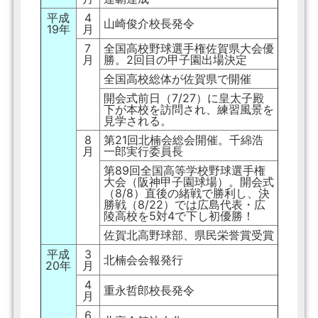
平成
4
山崎俊介校長発令
19年
月
7
全国高校野球選手権佐賀県大会優
月
勝。2回目の甲子園出場決定
全国高校総体が佐賀県で開催
開会式前日（7/27）に皇太子殿
下が本校を訪問され、練習風景を
見学される。
8
第21回北楠会総会開催。千綿浩
月
一郎実行委員長
第89回全国高等学校野球選手権
大会（阪神甲子園球場）。開会式
（8/8）直後の緒戦で勝利し、決
勝戦（8/22）では広島代表・広
陵高校を5対4で下し初優勝！
佐賀北高野球部、県民栄誉賞受賞
平成
3
北楠会会報発行
20年
月
4
重永哲郎校長発令
月
6