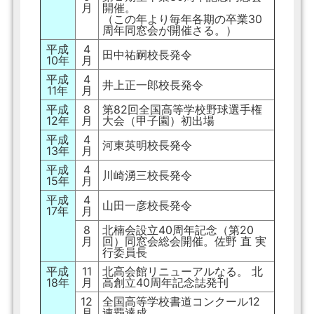
月
開催。
（この年より毎年各期の卒業30
周年同窓会が開催さる。）
平成
4
田中祐嗣校長発令
10年
月
平成
4
井上正一郎校長発令
11年
月
平成
8
第82回全国高等学校野球選手権
12年
月
大会（甲子園）初出場
平成
4
河東英明校長発令
13年
月
平成
4
川崎湧三校長発令
15年
月
平成
4
山田一彦校長発令
17年
月
8
北楠会設立40周年記念（第20
月
回）同窓会総会開催。佐野 直 実
行委員長
平成
11
北高会館リニューアルなる。 北
18年
月
高創立40周年記念誌発刊
12
全国高等学校書道コンクール12
月
連覇達成