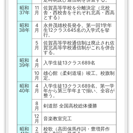
昭和
11
佐賀高等学校を分離決定（北校
37年
月
舎・西校舎をそれぞれ北高・西高
とする）
昭和
4
永井茂雄校長発令。第一回1学年
38年
月
生12クラス645名の入学式を挙
行。
5
佐賀高等学校通信制は廃止され佐
月
賀北高等学校通信制がこれを併合
する。
昭和
4
入学生徒13クラス689名
39年
月
10
雄心館（柔剣道場）竣工。校旗制
月
定。
昭和
4
入学生徒13クラス689名。第一学
40年
月
年から第三学年まで揃い、全容が
整う。
8
剣道部 全国高校総体優勝
月
12
音楽教室完工
月
昭和
2
校歌（高田保馬作詞・豊増昇作