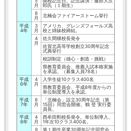
5
開校記念日。記念講演：服部大次
月
郎氏（１期生）
8
北楠会ファイアーストーム挙行
月
平成
3
アメリカ、グレンズフォールズ高
4年
月
校と姉妹校締結。
4
佐久間穣校長発令
月
佐賀北高等学校創立30周年記念
式典挙行
校訓制定（雄心・創造・挑戦）
県教育委員会、推薦入試本格実施
を承認。（募集人員78名）
平成
4
入学生徒10クラス400名
6年
月
県教育委員会、平成8年度からの
単位制度導入を承認。
平成
8
「北楠会」設立30周年記念（第
7年
月
15回）同窓会開催。鶴 登 実行委
員長。
平成
4
西牟田勲校長発令。単位制導入。
8年
月
1年次10クラス400名。
9
第１期生卒業30周年記念同窓会