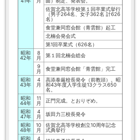
41年
月
曲）制定、発表会。
佐賀北高等学校第１回卒業式挙行
（男子264名、女子362名 計626
名）
食堂兼同窓会館（青雲館）起工
北楠会発会式
第1回卒業式（626名）
昭和
8
第１回北楠会総会
42年
月
9
食堂兼同窓会館「青雲館」完工
月
昭和
4
高添泰厳校長発令（前教頭）。昭
43年
月
和43年度入学生徒13クラス650
名。
昭和
11
正門完成。とおりぞめ。
44年
月
昭和
4
坂田力三校長発令
47年
月
昭和
10
佐賀北高等学校創立10周年記念
48年
月
式典挙行
昭和
4