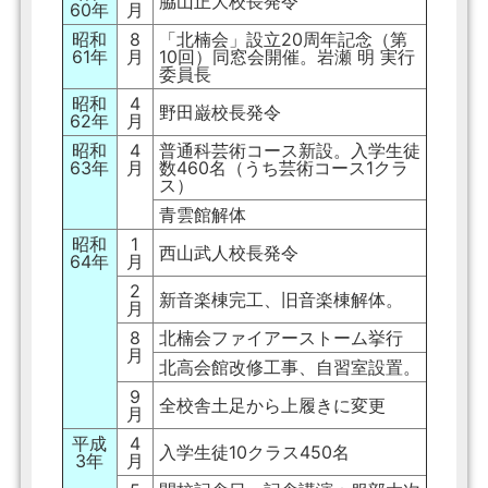
脇山正大校長発令
60年
月
昭和
8
「北楠会」設立20周年記念（第
61年
月
10回）同窓会開催。岩瀬 明 実行
委員長
昭和
4
野田巌校長発令
62年
月
昭和
4
普通科芸術コース新設。入学生徒
63年
月
数460名（うち芸術コース1クラ
ス）
青雲館解体
昭和
1
西山武人校長発令
64年
月
2
新音楽棟完工、旧音楽棟解体。
月
8
北楠会ファイアーストーム挙行
月
北高会館改修工事、自習室設置。
9
全校舎土足から上履きに変更
月
平成
4
入学生徒10クラス450名
3年
月