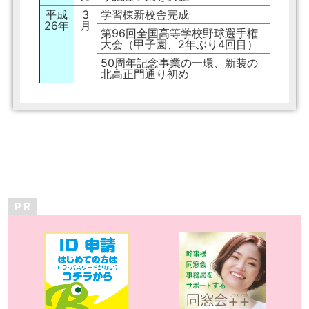
平成
3
学習棟新校舎完成
26年
月
第96回全国高等学校野球選手権
大会（甲子園、2年ぶり4回目）
50周年記念事業の一環、新装の
北高正門通り初め
P R