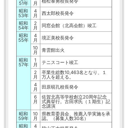
植松泰勇校長発令
51年
月
昭和
4
西太郎校長発令
53年
月
昭和
2
同窓会館（北高会館）竣工
54年
月
昭和
4
境正美校長発令
55年
月
10
青雲館出火
月
昭和
1
テニスコート竣工
57年
月
2
卒業生総数10,463名となり、１
月
万人を超える。
4
田原硯孔校長発令
月
6
佐賀北高等学校創立20周年記念
月
式典挙行。古田求氏（１期生）記
念講演
昭和
10
県教育委員会、推薦入学実施を承
59年
月
認。（募集人数30名）
昭和
4