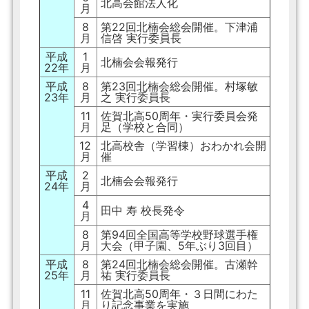
北高会館法人化
月
8
第22回北楠会総会開催。下津浦
月
信啓 実行委員長
平成
1
北楠会会報発行
22年
月
平成
8
第23回北楠会総会開催。村塚敏
23年
月
之 実行委員長
11
佐賀北高50周年・実行委員会発
月
足（学校と合同）
12
北高校舎（学習棟）おわかれ会開
月
催
平成
2
北楠会会報発行
24年
月
4
田中 寿 校長発令
月
8
第94回全国高等学校野球選手権
月
大会（甲子園、5年ぶり3回目）
平成
8
第24回北楠会総会開催。古瀬幹
25年
月
祐 実行委員長
11
佐賀北高50周年・３日間にわた
月
り記念事業を実施