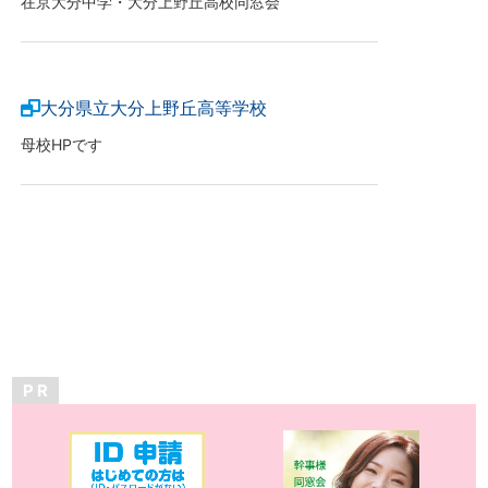
在京大分中学・大分上野丘高校同窓会
大分県立大分上野丘高等学校
母校HPです
P R