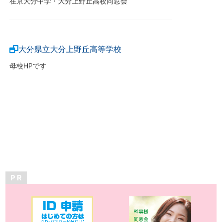
在京大分中学・大分上野丘高校同窓会
大分県立大分上野丘高等学校
母校HPです
P R