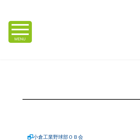
MENU
小倉工業野球部ＯＢ会