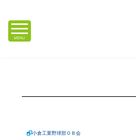
MENU
小倉工業野球部ＯＢ会