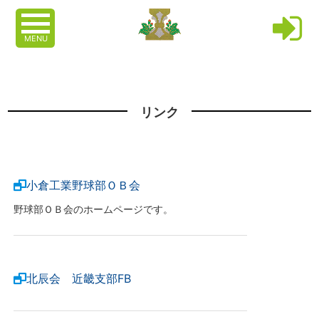
MENU
リンク
小倉工業野球部ＯＢ会
野球部ＯＢ会のホームページです。
北辰会 近畿支部FB