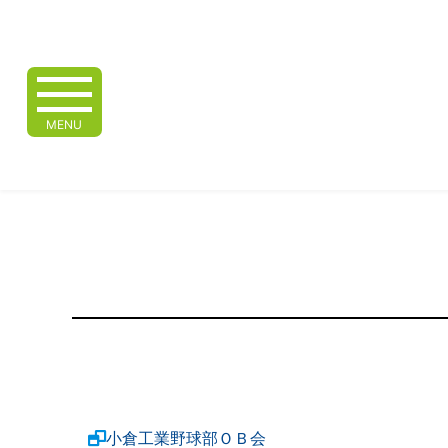
MENU
小倉工業野球部ＯＢ会