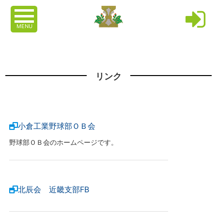
MENU
リンク
小倉工業野球部ＯＢ会
野球部ＯＢ会のホームページです。
北辰会 近畿支部FB