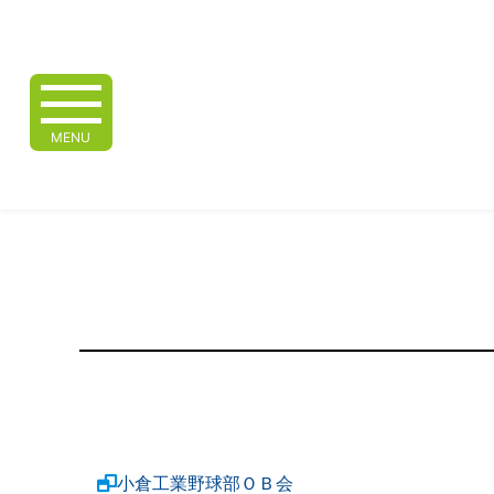
MENU
小倉工業野球部ＯＢ会