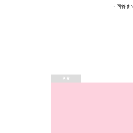
・回答ま
P R