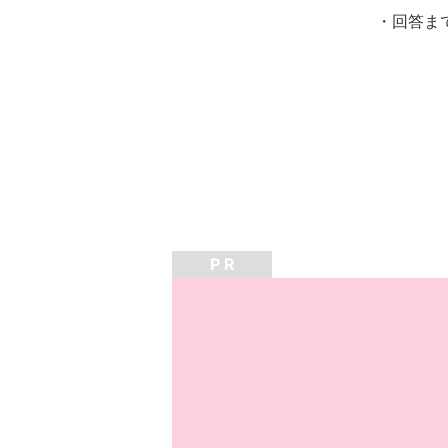
・回答ま
P R