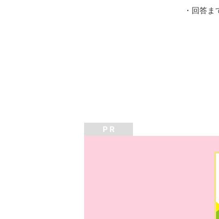
・回答ま
P R