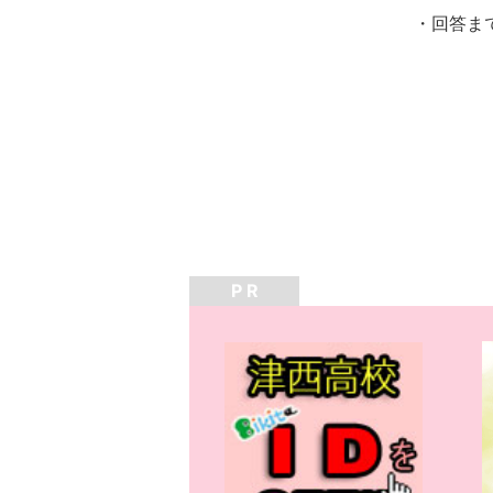
・回答ま
P R