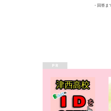
・回答ま
P R