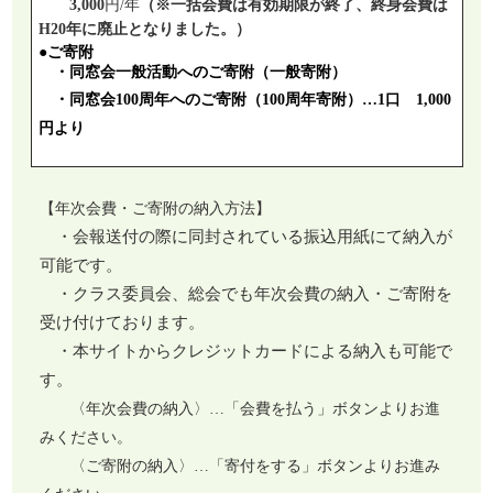
3,000
円/年
（※一括会費は有効期限が終了、終身会費は
H20年に廃止となりました。）
●
ご寄附
・
同窓会一般活動へのご寄附（一般寄附）
・
同窓会100周年へのご寄附（100周年寄附）
…1口 1,000
円より
【年次会費・ご寄附の納入方法】
・会報送付の際に同封されている振込用紙にて納入が
可能です。
・クラス委員会、総会でも年次会費の納入・ご寄附を
受け付けております。
・本サイトからクレジットカードによる納入も可能で
す。
〈年次会費の納入〉…「会費を払う」ボタンよりお進
みください。
〈ご寄附の納入〉…「寄付をする」ボタンよりお進み